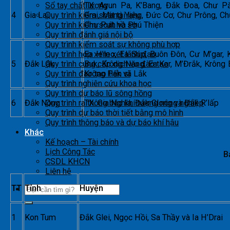
TX. Ayun Pa, K’Bang, Đắk Đoa, Chư Pă
Sổ tay chất lượng
4
Gia Lai
Grai, Mang Yang, Đức Cơ, Chư Prông, Ch
Quy trình kiểm soát tài liệu
Chư Pưh và Phú Thiện
Quy trình kiểm soát hồ sơ
Quy trình đánh giá nội bộ
Quy trình kiểm soát sự không phù hợp
Ea H’leo, Ea Súp, Buôn Đôn, Cư M’gar, 
Quy trình họp xem xét lãnh đạo
5
Đắk Lắk
Buk, Krông Năng, Ea Kar, M’Đrắk, Krông 
Quy trình cung cấp dịch vụ đào tạo
Krông Pak và Lắk
Quy trình đào tạo tiến sĩ
Quy trình nghiên cứu khoa học
Quy trình dự báo lũ sông hồng
6
Đắk Nông
TX. Gia Nghĩa, Đắk Glong và Đắk R’lấp
Quy trình ra thông báo khí tượng nông nghiệp
Quy trình dự báo thời tiết bằng mô hình
Quy trình thông báo và dự báo khí hậu
Khác
Kế hoạch – Tài chính
Lịch Công Tác
B
CSDL KHCN
Liên hệ
TT
Tỉnh
Huyện
1
Kon Tum
Đắk Glei, Ngọc Hồi, Sa Thầy và Ia H’Drai