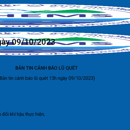
ngày 09/10/2023
BẢN TIN CẢNH BÁO LŨ QUÉT
(Bản tin cảnh báo lũ quét 13h ngày 09/10/2023)
đổi khí hậu thực hiện;