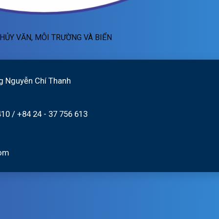
HỦY VĂN, MÔI TRƯỜNG VÀ BIỂN
g Nguyễn Chí Thanh
410
/
+84 24 - 37 756 613
com