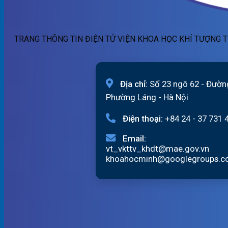
TRANG THÔNG TIN ĐIỆN TỬ VIỆN KHOA HỌC KHÍ TƯỢNG T
Địa chỉ:
Số 23 ngõ 62 - Đườn
Phường Láng - Hà Nội
Điện thoại:
+84 24 - 37 731 
Email:
vt_vkttv_khdt@mae.gov.vn
khoahocminh@googlegroups.