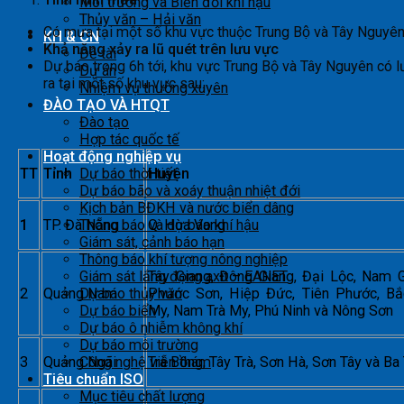
Môi trường và Biến đổi khí hậu
Thủy văn – Hải văn
Có mưa tại một số khu vực thuộc Trung Bộ và Tây Nguyê
KH & CN
Khả năng xảy ra lũ quét trên lưu vực
Đề tài
Dự báo trong 6h tới, khu vực Trung Bộ và Tây Nguyên có
Dự án
ra tại một số khu vực sau:
Nhiệm vụ thường xuyên
ĐÀO TẠO VÀ HTQT
Đào tạo
Hợp tác quốc tế
Hoạt động nghiệp vụ
TT
Tỉnh
Huyện
Dự báo thời tiết
Dự báo bão và xoáy thuận nhiệt đới
Kịch bản BĐKH và nước biển dâng
1
TP. Đà Nẵng
Q. Hòa Vang
Thông báo và dự báo khí hậu
Giám sát, cảnh báo hạn
Thông báo khí tượng nông nghiệp
Tây Giang, Đông Giang, Đại Lộc, Nam G
Giám sát lắng đọng axít – EANET
2
Quảng Nam
Phước Sơn, Hiệp Đức, Tiên Phước, Bắ
Dự báo thủy văn
My, Nam Trà My, Phú Ninh và Nông Sơn
Dự báo biển
Dự báo ô nhiễm không khí
Dự báo môi trường
3
Quảng Ngãi
Trà Bồng, Tây Trà, Sơn Hà, Sơn Tây và Ba
Công nghệ viễn thám
Tiêu chuẩn ISO
Mục tiêu chất lượng