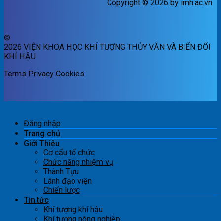
Copyright © 2026 by imh.ac.vn
©
2026 VIỆN KHOA HỌC KHÍ TƯỢNG THỦY VĂN VÀ BIẾN ĐỔI
KHÍ HẬU
Terms
Privacy
Cookies
Đăng nhập
Trang chủ
Giới Thiệu
Cơ cấu tổ chức
Chức năng nhiệm vụ
Thành Tựu
Lãnh đạo viện
Chiến lược
Tin tức
Khí tượng khí hậu
Khí tượng nông nghiệp