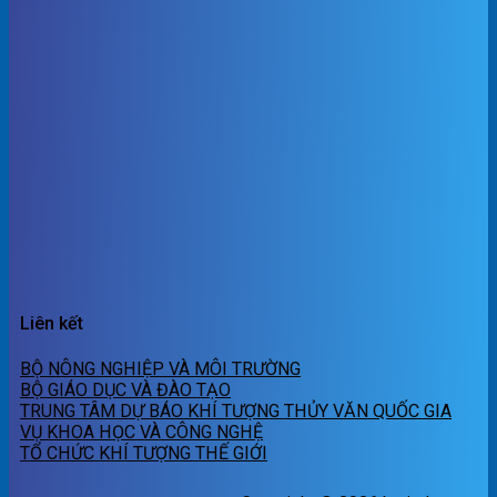
Liên kết
BỘ NÔNG NGHIỆP VÀ MÔI TRƯỜNG
BỘ GIÁO DỤC VÀ ĐÀO TẠO
TRUNG TÂM DỰ BÁO KHÍ TƯỢNG THỦY VĂN QUỐC GIA
VỤ KHOA HỌC VÀ CÔNG NGHỆ
TỔ CHỨC KHÍ TƯỢNG THẾ GIỚI