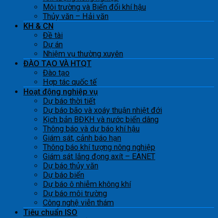
Môi trường và Biến đổi khí hậu
Thủy văn – Hải văn
KH & CN
Đề tài
Dự án
Nhiệm vụ thường xuyên
ĐÀO TẠO VÀ HTQT
Đào tạo
Hợp tác quốc tế
Hoạt động nghiệp vụ
Dự báo thời tiết
Dự báo bão và xoáy thuận nhiệt đới
Kịch bản BĐKH và nước biển dâng
Thông báo và dự báo khí hậu
Giám sát, cảnh báo hạn
Thông báo khí tượng nông nghiệp
Giám sát lắng đọng axít – EANET
Dự báo thủy văn
Dự báo biển
Dự báo ô nhiễm không khí
Dự báo môi trường
Công nghệ viễn thám
Tiêu chuẩn ISO