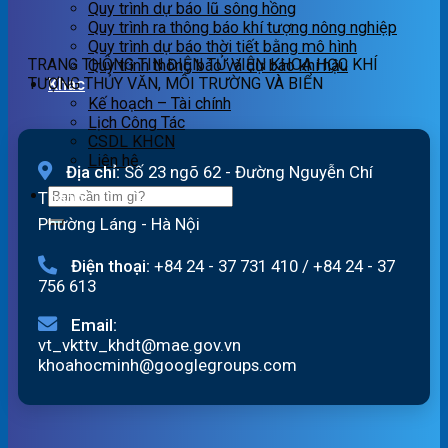
Quy trình dự báo lũ sông hồng
06/08/2026
19h
lũ
Quy trình ra thông báo khí tượng nông nghiệp
ngày
quét
Quy trình dự báo thời tiết bằng mô hình
05/08/2026
13h
TRANG THÔNG TIN ĐIỆN TỬ VIỆN KHOA HỌC KHÍ
Quy trình thông báo và dự báo khí hậu
ngày
TƯỢNG THỦY VĂN, MÔI TRƯỜNG VÀ BIỂN
Khác
05/08/2026
Kế hoạch – Tài chính
Lịch Công Tác
CSDL KHCN
Liên hệ
Địa chỉ:
Số 23 ngõ 62 - Đường Nguyễn Chí
Thanh
Phường Láng - Hà Nội
Điện thoại:
+84 24 - 37 731 410
/
+84 24 - 37
756 613
Email:
vt_vkttv_khdt@mae.gov.vn
khoahocminh@googlegroups.com