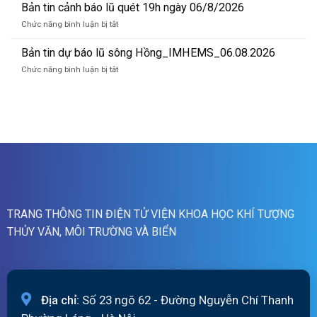
tin
Bản tin cảnh báo lũ quét 19h ngày 06/8/2026
quét
cảnh
07h
ở
Chức năng bình luận bị tắt
báo
ngày
Bản
lũ
07/8/2026
tin
Bản tin dự báo lũ sông Hồng_IMHEMS_06.08.2026
quét
cảnh
01h
ở
Chức năng bình luận bị tắt
báo
ngày
Bản
lũ
07/8/2026
tin
quét
dự
19h
báo
ngày
lũ
06/8/2026
sông
Hồng_IMHEMS_06.08.2026
TRANG THÔNG TIN ĐIỆN TỬ VIỆN KHOA HỌC KHÍ TƯỢNG
THỦY VĂN, MÔI TRƯỜNG VÀ BIỂN
Địa chỉ:
Số 23 ngõ 62 - Đường Nguyễn Chí Thanh