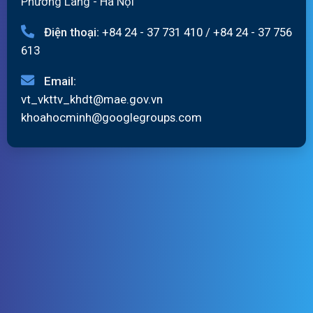
Phường Láng - Hà Nội
Điện thoại:
+84 24 - 37 731 410
/
+84 24 - 37 756
613
Email:
vt_vkttv_khdt@mae.gov.vn
khoahocminh@googlegroups.com