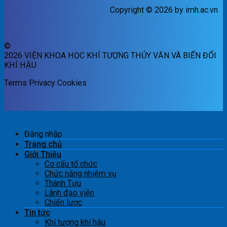
Copyright © 2026 by imh.ac.vn
©
2026 VIỆN KHOA HỌC KHÍ TƯỢNG THỦY VĂN VÀ BIẾN ĐỔI
KHÍ HẬU
Terms
Privacy
Cookies
Đăng nhập
Trang chủ
Giới Thiệu
Cơ cấu tổ chức
Chức năng nhiệm vụ
Thành Tựu
Lãnh đạo viện
Chiến lược
Tin tức
Khí tượng khí hậu