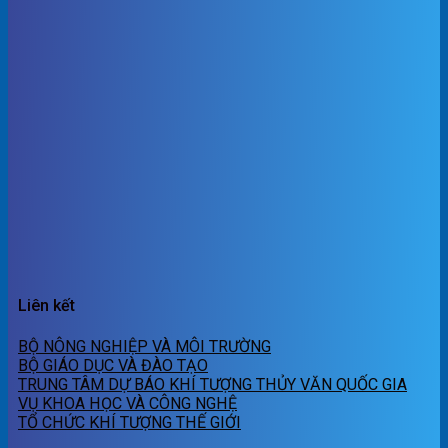
Liên kết
BỘ NÔNG NGHIỆP VÀ MÔI TRƯỜNG
BỘ GIÁO DỤC VÀ ĐÀO TẠO
TRUNG TÂM DỰ BÁO KHÍ TƯỢNG THỦY VĂN QUỐC GIA
VỤ KHOA HỌC VÀ CÔNG NGHỆ
TỔ CHỨC KHÍ TƯỢNG THẾ GIỚI