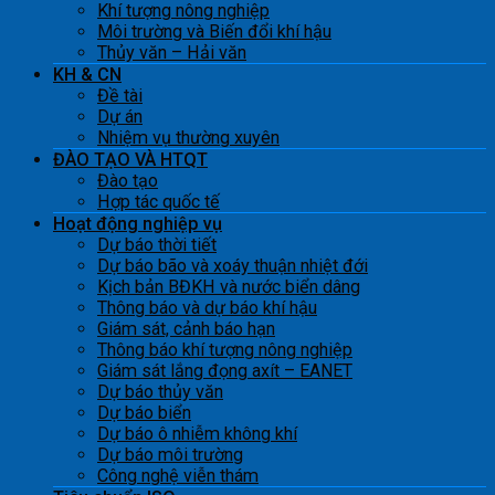
Khí tượng nông nghiệp
Môi trường và Biến đổi khí hậu
Thủy văn – Hải văn
KH & CN
Đề tài
Dự án
Nhiệm vụ thường xuyên
ĐÀO TẠO VÀ HTQT
Đào tạo
Hợp tác quốc tế
Hoạt động nghiệp vụ
Dự báo thời tiết
Dự báo bão và xoáy thuận nhiệt đới
Kịch bản BĐKH và nước biển dâng
Thông báo và dự báo khí hậu
Giám sát, cảnh báo hạn
Thông báo khí tượng nông nghiệp
Giám sát lắng đọng axít – EANET
Dự báo thủy văn
Dự báo biển
Dự báo ô nhiễm không khí
Dự báo môi trường
Công nghệ viễn thám