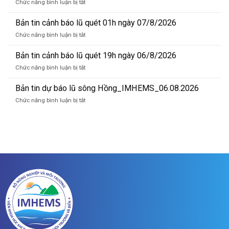
ở
Chức năng bình luận bị tắt
báo
Bản
lũ
tin
Bản tin cảnh báo lũ quét 01h ngày 07/8/2026
sông
cảnh
Hồng_IMHEMS_07.08.2026
ở
Chức năng bình luận bị tắt
báo
Bản
lũ
tin
Bản tin cảnh báo lũ quét 19h ngày 06/8/2026
quét
cảnh
07h
ở
Chức năng bình luận bị tắt
báo
ngày
Bản
lũ
07/8/2026
tin
Bản tin dự báo lũ sông Hồng_IMHEMS_06.08.2026
quét
cảnh
01h
ở
Chức năng bình luận bị tắt
báo
ngày
Bản
lũ
07/8/2026
tin
quét
dự
19h
báo
ngày
lũ
06/8/2026
sông
Hồng_IMHEMS_06.08.2026