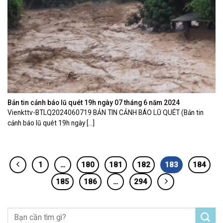
Bản tin cảnh báo lũ quét 19h ngày 07 tháng 6 năm 2024
Vienkttv-BTLQ2024060719 BẢN TIN CẢNH BÁO LŨ QUÉT (Bản tin
cảnh báo lũ quét 19h ngày [...]
1
…
180
181
182
183
184
185
186
…
294