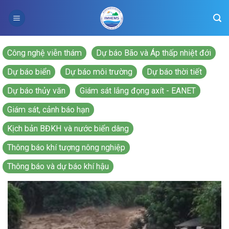
Skip
to
content
Công nghệ viễn thám
Dự báo Bão và Áp thấp nhiệt đới
Dự báo biển
Dự báo môi trường
Dự báo thời tiết
Dự báo thủy văn
Giám sát lắng đọng axít - EANET
Giám sát, cảnh báo hạn
Kịch bản BĐKH và nước biển dâng
Thông báo khí tượng nông nghiệp
Thông báo và dự báo khí hậu