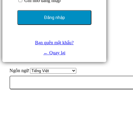
Ghi nhớ đăng nhập
Bạn quên mật khẩu?
← Quay lại
Ngôn ngữ