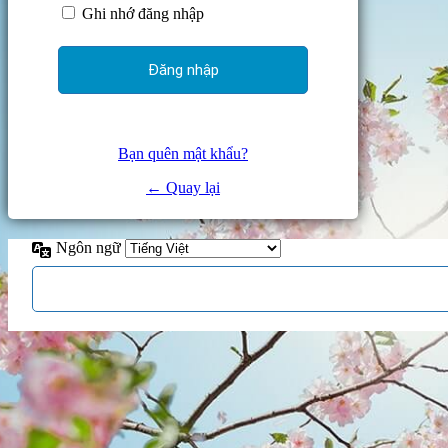
Ghi nhớ đăng nhập
Bạn quên mật khẩu?
← Quay lại
Ngôn ngữ