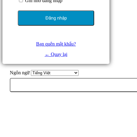
Ghi nhớ đăng nhập
Bạn quên mật khẩu?
← Quay lại
Ngôn ngữ