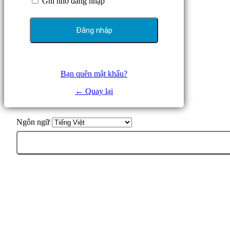
Ghi nhớ đăng nhập
Bạn quên mật khẩu?
← Quay lại
Ngôn ngữ