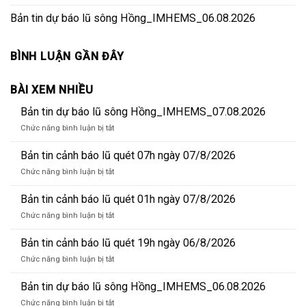
Bản tin dự báo lũ sông Hồng_IMHEMS_06.08.2026
BÌNH LUẬN GẦN ĐÂY
BÀI XEM NHIỀU
Bản tin dự báo lũ sông Hồng_IMHEMS_07.08.2026
ở
Chức năng bình luận bị tắt
Bản
tin
Bản tin cảnh báo lũ quét 07h ngày 07/8/2026
dự
ở
Chức năng bình luận bị tắt
báo
Bản
lũ
tin
Bản tin cảnh báo lũ quét 01h ngày 07/8/2026
sông
cảnh
Hồng_IMHEMS_07.08.2026
ở
Chức năng bình luận bị tắt
báo
Bản
lũ
tin
Bản tin cảnh báo lũ quét 19h ngày 06/8/2026
quét
cảnh
07h
ở
Chức năng bình luận bị tắt
báo
ngày
Bản
lũ
07/8/2026
tin
Bản tin dự báo lũ sông Hồng_IMHEMS_06.08.2026
quét
cảnh
01h
ở
Chức năng bình luận bị tắt