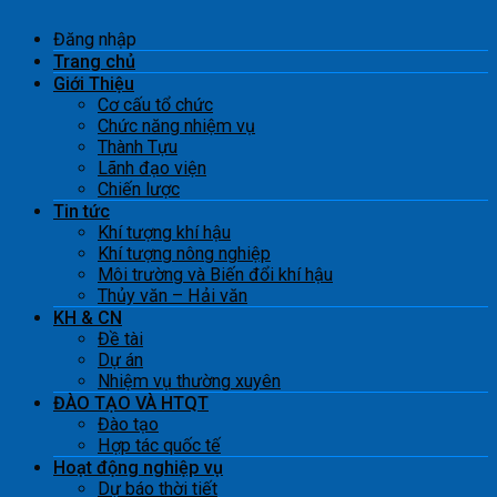
Đăng nhập
Trang chủ
Giới Thiệu
Cơ cấu tổ chức
Chức năng nhiệm vụ
Thành Tựu
Lãnh đạo viện
Chiến lược
Tin tức
Khí tượng khí hậu
Khí tượng nông nghiệp
Môi trường và Biến đổi khí hậu
Thủy văn – Hải văn
KH & CN
Đề tài
Dự án
Nhiệm vụ thường xuyên
ĐÀO TẠO VÀ HTQT
Đào tạo
Hợp tác quốc tế
Hoạt động nghiệp vụ
Dự báo thời tiết