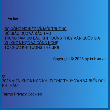
Liên kết
BỘ NÔNG NGHIỆP VÀ MÔI TRƯỜNG
BỘ GIÁO DỤC VÀ ĐÀO TẠO
TRUNG TÂM DỰ BÁO KHÍ TƯỢNG THỦY VĂN QUỐC GIA
VỤ KHOA HỌC VÀ CÔNG NGHỆ
TỔ CHỨC KHÍ TƯỢNG THẾ GIỚI
Copyright © 2026 by imh.ac.vn
©
2026 VIỆN KHOA HỌC KHÍ TƯỢNG THỦY VĂN VÀ BIẾN ĐỔI
KHÍ HẬU
Terms
Privacy
Cookies