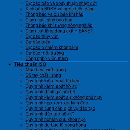
Dự báo bão và xoáy thuận nhiệt đới
Kịch bản BĐKH và nước biển dâng
Thông báo và dự báo khí hậu
Giám sát, cảnh báo hạn
Thông báo khí tượng nông nghiệp
Giám sát lắng đọng axít – EANET
Dự báo thủy văn
Dự báo biển
Dự báo ô nhiễm không khí
Dự báo môi trường
Công nghệ viễn thám
Tiêu chuẩn ISO
Mục tiêu chất lượng
Sổ tay chất lượng
Quy trình kiểm soát tài liệu
Quy trình kiểm soát hồ sơ
Quy trình đánh giá nội bộ
Quy trình kiểm soát sự không phù hợp
Quy trình họp xem xét lãnh đạo
Quy trình cung cấp dịch vụ đào tạo
Quy trình đào tạo tiến sĩ
Quy trình nghiên cứu khoa học
Quy trình dự báo lũ sông hồng