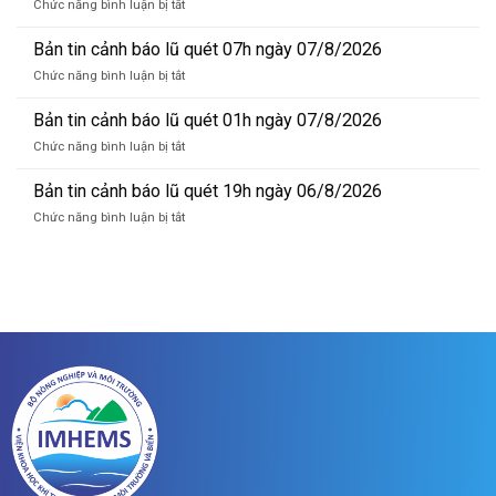
ở
Chức năng bình luận bị tắt
báo
Bản
lũ
tin
Bản tin cảnh báo lũ quét 07h ngày 07/8/2026
sông
dự
Hồng_IMHEMS_08.08.2026
ở
Chức năng bình luận bị tắt
báo
Bản
lũ
tin
Bản tin cảnh báo lũ quét 01h ngày 07/8/2026
sông
cảnh
Hồng_IMHEMS_07.08.2026
ở
Chức năng bình luận bị tắt
báo
Bản
lũ
tin
Bản tin cảnh báo lũ quét 19h ngày 06/8/2026
quét
cảnh
07h
ở
Chức năng bình luận bị tắt
báo
ngày
Bản
lũ
07/8/2026
tin
quét
cảnh
01h
báo
ngày
lũ
07/8/2026
quét
19h
ngày
06/8/2026