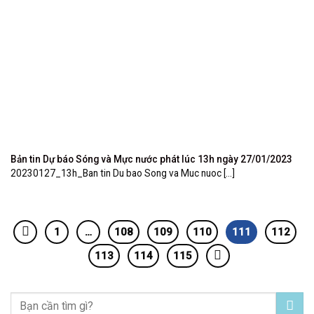
Bản tin Dự báo Sóng và Mực nước phát lúc 13h ngày 27/01/2023
20230127_13h_Ban tin Du bao Song va Muc nuoc [...]
1
…
108
109
110
111
112
113
114
115