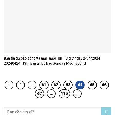
Bản tin dự báo sóng và mực nước lúc 13 giờ ngày 24/4/2024
20240424_13h_Ban tin Du bao Song va Muc nuoc [...]
1
…
61
62
63
64
65
66
67
…
115