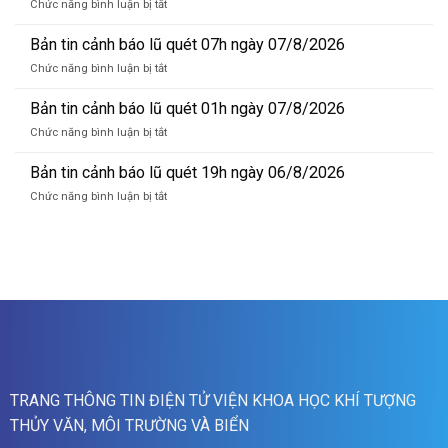
ở
Chức năng bình luận bị tắt
báo
Bản
lũ
tin
Bản tin cảnh báo lũ quét 07h ngày 07/8/2026
sông
dự
Hồng_IMHEMS_08.08.2026
ở
Chức năng bình luận bị tắt
báo
Bản
lũ
tin
Bản tin cảnh báo lũ quét 01h ngày 07/8/2026
sông
cảnh
Hồng_IMHEMS_07.08.2026
ở
Chức năng bình luận bị tắt
báo
Bản
lũ
tin
Bản tin cảnh báo lũ quét 19h ngày 06/8/2026
quét
cảnh
07h
ở
Chức năng bình luận bị tắt
báo
ngày
Bản
lũ
07/8/2026
tin
quét
cảnh
01h
báo
ngày
lũ
07/8/2026
quét
19h
ngày
06/8/2026
TRANG THÔNG TIN ĐIỆN TỬ VIỆN KHOA HỌC KHÍ TƯỢNG
THỦY VĂN, MÔI TRƯỜNG VÀ BIỂN