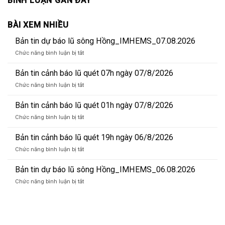
BÌNH LUẬN GẦN ĐÂY
BÀI XEM NHIỀU
Bản tin dự báo lũ sông Hồng_IMHEMS_07.08.2026
ở
Chức năng bình luận bị tắt
Bản
tin
Bản tin cảnh báo lũ quét 07h ngày 07/8/2026
dự
ở
Chức năng bình luận bị tắt
báo
Bản
lũ
tin
Bản tin cảnh báo lũ quét 01h ngày 07/8/2026
sông
cảnh
Hồng_IMHEMS_07.08.2026
ở
Chức năng bình luận bị tắt
báo
Bản
lũ
tin
Bản tin cảnh báo lũ quét 19h ngày 06/8/2026
quét
cảnh
07h
ở
Chức năng bình luận bị tắt
báo
ngày
Bản
lũ
07/8/2026
tin
Bản tin dự báo lũ sông Hồng_IMHEMS_06.08.2026
quét
cảnh
01h
ở
Chức năng bình luận bị tắt
báo
ngày
Bản
lũ
07/8/2026
tin
quét
dự
19h
báo
ngày