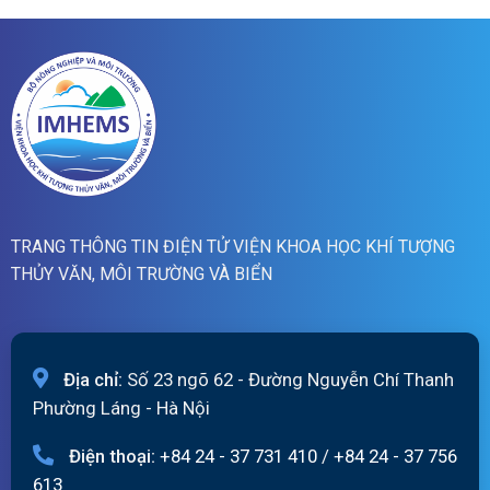
lũ
06/8/2026
sông
Hồng_IMHEMS_06.08.2026
TRANG THÔNG TIN ĐIỆN TỬ VIỆN KHOA HỌC KHÍ TƯỢNG
THỦY VĂN, MÔI TRƯỜNG VÀ BIỂN
Địa chỉ:
Số 23 ngõ 62 - Đường Nguyễn Chí Thanh
Phường Láng - Hà Nội
Điện thoại:
+84 24 - 37 731 410
/
+84 24 - 37 756
613