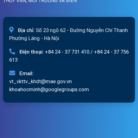
THỦY VĂN, MÔI TRƯỜNG VÀ BIỂN
Địa chỉ:
Số 23 ngõ 62 - Đường Nguyễn Chí Thanh
Phường Láng - Hà Nội
Điện thoại:
+84 24 - 37 731 410
/
+84 24 - 37 756
613
Email:
vt_vkttv_khdt@mae.gov.vn
khoahocminh@googlegroups.com