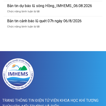
Bản
lũ
07/8/2026
tin
Bản tin dự báo lũ sông Hồng_IMHEMS_06.08.2026
quét
cảnh
01h
ở
Chức năng bình luận bị tắt
báo
ngày
Bản
lũ
07/8/2026
tin
Bản tin cảnh báo lũ quét 07h ngày 06/8/2026
quét
dự
19h
ở
Chức năng bình luận bị tắt
báo
ngày
Bản
lũ
06/8/2026
tin
sông
cảnh
Hồng_IMHEMS_06.08.2026
báo
lũ
quét
07h
ngày
06/8/2026
TRANG THÔNG TIN ĐIỆN TỬ VIỆN KHOA HỌC KHÍ TƯỢNG