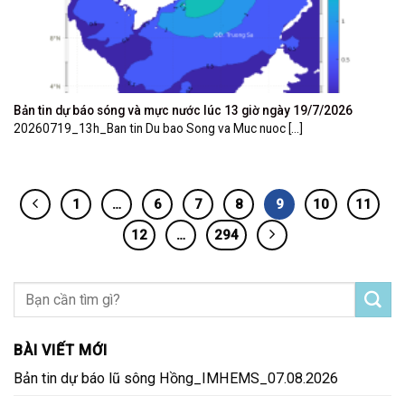
Bản tin dự báo sóng và mực nước lúc 13 giờ ngày 19/7/2026
20260719_13h_Ban tin Du bao Song va Muc nuoc [...]
1
…
6
7
8
9
10
11
12
…
294
BÀI VIẾT MỚI
Bản tin dự báo lũ sông Hồng_IMHEMS_07.08.2026