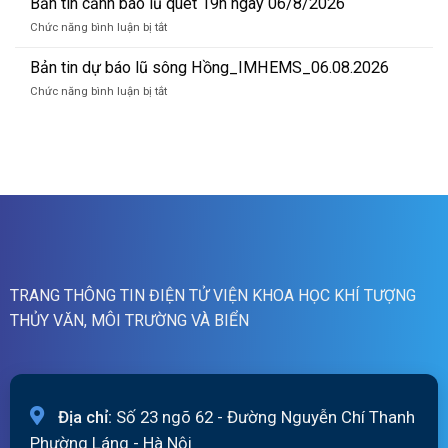
Bản tin cảnh báo lũ quét 19h ngày 06/8/2026
quét
cảnh
07h
ở
Chức năng bình luận bị tắt
báo
ngày
Bản
lũ
07/8/2026
tin
Bản tin dự báo lũ sông Hồng_IMHEMS_06.08.2026
quét
cảnh
01h
ở
Chức năng bình luận bị tắt
báo
ngày
Bản
lũ
07/8/2026
tin
quét
dự
19h
báo
ngày
lũ
06/8/2026
sông
Hồng_IMHEMS_06.08.2026
TRANG THÔNG TIN ĐIỆN TỬ VIỆN KHOA HỌC KHÍ TƯỢNG
THỦY VĂN, MÔI TRƯỜNG VÀ BIỂN
Địa chỉ:
Số 23 ngõ 62 - Đường Nguyễn Chí Thanh
Phường Láng - Hà Nội