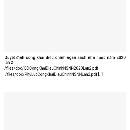
Quyết định công khai điều chỉnh ngân sách nhà nước năm 2020
lần 2
/files/doc/QDCongKhaiDieuChinhNSNN2020Lan2.pdf
/files/doc/PhuLucCongKhaiDieuChinhNSNNLan2.pdf [...]