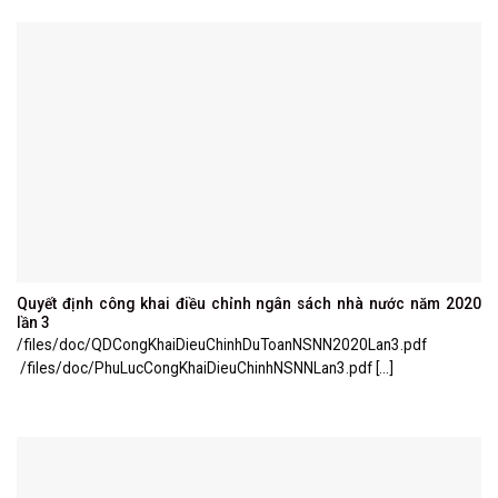
Quyết định công khai điều chỉnh ngân sách nhà nước năm 2020
lần 3
/files/doc/QDCongKhaiDieuChinhDuToanNSNN2020Lan3.pdf
/files/doc/PhuLucCongKhaiDieuChinhNSNNLan3.pdf [...]