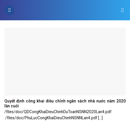
Skip
to
content
Quyết định công khai điều chỉnh ngân sách nhà nước năm 2020
lần cuối
/files/doc/QDCongKhaiDieuChinhDuToanNSNN2020Lan4.pdf
/files/doc/PhuLucCongKhaiDieuChinhNSNNLan4.pdf [...]