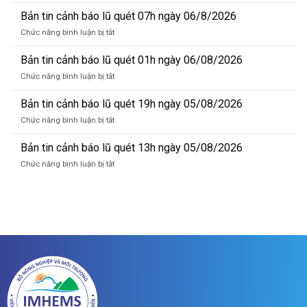
Bản
tin
Bản tin cảnh báo lũ quét 07h ngày 06/8/2026
dự
ở
Chức năng bình luận bị tắt
báo
Bản
lũ
tin
Bản tin cảnh báo lũ quét 01h ngày 06/08/2026
sông
cảnh
Hồng_IMHEMS_06.08.2026
ở
Chức năng bình luận bị tắt
báo
Bản
lũ
tin
Bản tin cảnh báo lũ quét 19h ngày 05/08/2026
quét
cảnh
07h
ở
Chức năng bình luận bị tắt
báo
ngày
Bản
lũ
06/8/2026
tin
Bản tin cảnh báo lũ quét 13h ngày 05/08/2026
quét
cảnh
01h
ở
Chức năng bình luận bị tắt
báo
ngày
Bản
lũ
06/08/2026
tin
quét
cảnh
19h
báo
ngày
lũ
05/08/2026
quét
13h
ngày
05/08/2026