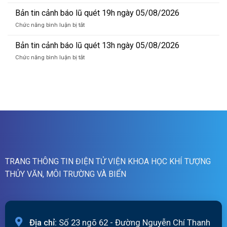
Bản
lũ
tin
Bản tin cảnh báo lũ quét 19h ngày 05/08/2026
quét
cảnh
07h
ở
Chức năng bình luận bị tắt
báo
ngày
Bản
lũ
06/8/2026
tin
Bản tin cảnh báo lũ quét 13h ngày 05/08/2026
quét
cảnh
01h
ở
Chức năng bình luận bị tắt
báo
ngày
Bản
lũ
06/08/2026
tin
quét
cảnh
19h
báo
ngày
lũ
05/08/2026
quét
13h
ngày
05/08/2026
TRANG THÔNG TIN ĐIỆN TỬ VIỆN KHOA HỌC KHÍ TƯỢNG
THỦY VĂN, MÔI TRƯỜNG VÀ BIỂN
Địa chỉ:
Số 23 ngõ 62 - Đường Nguyễn Chí Thanh