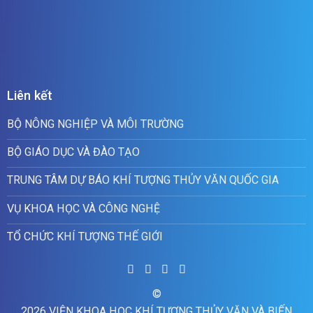
Liên kết
BỘ NÔNG NGHIỆP VÀ MÔI TRƯỜNG
BỘ GIÁO DỤC VÀ ĐÀO TẠO
TRUNG TÂM DỰ BÁO KHÍ TƯỢNG THỦY VĂN QUỐC GIA
VỤ KHOA HỌC VÀ CÔNG NGHỆ
TỔ CHỨC KHÍ TƯỢNG THẾ GIỚI
©
2026 VIỆN KHOA HỌC KHÍ TƯỢNG THỦY VĂN VÀ BIẾN