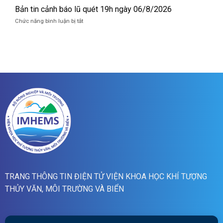
lũ
tin
Bản tin cảnh báo lũ quét 19h ngày 06/8/2026
quét
cảnh
07h
ở
Chức năng bình luận bị tắt
báo
ngày
Bản
lũ
07/8/2026
tin
quét
cảnh
01h
báo
ngày
lũ
07/8/2026
quét
19h
ngày
06/8/2026
TRANG THÔNG TIN ĐIỆN TỬ VIỆN KHOA HỌC KHÍ TƯỢNG
THỦY VĂN, MÔI TRƯỜNG VÀ BIỂN