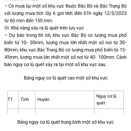
– Có mưa tại một số khu vực thuộc Bắc Bộ và Bắc Trung Bộ
với lượng mưa tích lũy 6 giờ tính đến 01h ngày 12/5/2023
từ 60 mm đến 150 mm.
III. Khả năng xảy ra lũ quét trên lưu vực
– Dự báo trong 6h tới, khu vực Bắc Bộ có lượng mưa phổ
biến từ 10- 30mm, lượng mưa lớn nhất một số nơi từ 30-
80mm; khu vực Bắc Trung Bộ có lượng mưa phổ biến từ 15-
45mm, lượng mưa lớn nhất một số nơi từ 40- 100mm. Cảnh
báo nguy cơ lũ quét xảy ra tại một số khu vực sau:
Bảng nguy cơ lũ quét cao một số khu vực
Nguy cơ lũ
TT
Tỉnh
Huyện
quét
Quế Phong, Quỳ Châu,
Nghệ
Bảng nguy cơ lũ quét trung bình một số khu vực
1
Tương Dương, Quỳ Hợp, Con
Cao
An