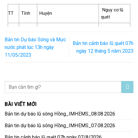
Cuông và Thanh Chương
Nguy cơ lũ
TT
Tỉnh
Huyện
quét
Điện
1
Mường Nhé
Trung bình
Biên
Bản tin Dự báo Sóng và Mực
Bản tin cảnh báo lũ quét 07h
nước phát lúc 13h ngày
Lai
ngày 12 tháng 5 năm 2023
2
Mường Tè
Trung bình
11/05/2023
Châu
Thanh
Ngọc Lặc, Thọ Xuân và
3
Trung bình
Hóa
Thường Xuân
BÀI VIẾT MỚI
Bản tin dự báo lũ sông Hồng_IMHEMS_08.08.2026
Bản tin dự báo lũ sông Hồng_IMHEMS_07.08.2026
Bản tin cảnh báo lũ quét 07h ngày 07/8/2026