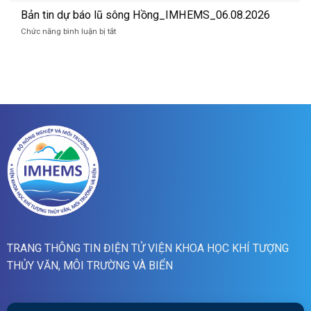
lũ
07/8/2026
tin
Bản tin dự báo lũ sông Hồng_IMHEMS_06.08.2026
quét
cảnh
01h
ở
Chức năng bình luận bị tắt
báo
ngày
Bản
lũ
07/8/2026
tin
quét
dự
19h
báo
ngày
lũ
06/8/2026
sông
Hồng_IMHEMS_06.08.2026
TRANG THÔNG TIN ĐIỆN TỬ VIỆN KHOA HỌC KHÍ TƯỢNG
THỦY VĂN, MÔI TRƯỜNG VÀ BIỂN