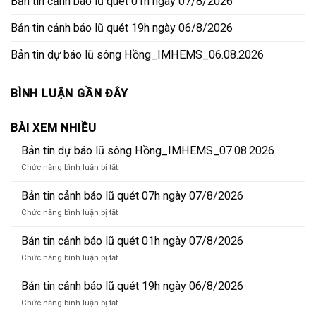
Bản tin cảnh báo lũ quét 01h ngày 07/8/2026
Bản tin cảnh báo lũ quét 19h ngày 06/8/2026
Bản tin dự báo lũ sông Hồng_IMHEMS_06.08.2026
BÌNH LUẬN GẦN ĐÂY
BÀI XEM NHIỀU
Bản tin dự báo lũ sông Hồng_IMHEMS_07.08.2026
ở
Chức năng bình luận bị tắt
Bản
tin
Bản tin cảnh báo lũ quét 07h ngày 07/8/2026
dự
ở
Chức năng bình luận bị tắt
báo
Bản
lũ
tin
Bản tin cảnh báo lũ quét 01h ngày 07/8/2026
sông
cảnh
Hồng_IMHEMS_07.08.2026
ở
Chức năng bình luận bị tắt
báo
Bản
lũ
tin
Bản tin cảnh báo lũ quét 19h ngày 06/8/2026
quét
cảnh
07h
ở
Chức năng bình luận bị tắt
báo
ngày
Bản