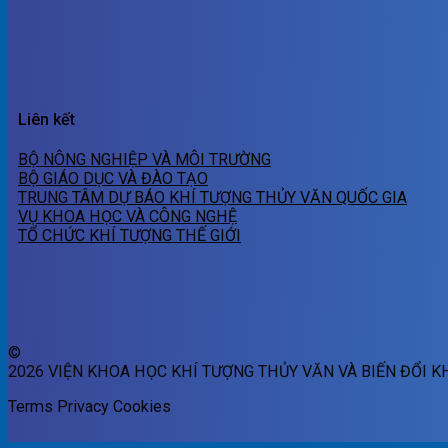
Liên kết
BỘ NÔNG NGHIỆP VÀ MÔI TRƯỜNG
BỘ GIÁO DỤC VÀ ĐÀO TẠO
TRUNG TÂM DỰ BÁO KHÍ TƯỢNG THỦY VĂN QUỐC GIA
VỤ KHOA HỌC VÀ CÔNG NGHỆ
TỔ CHỨC KHÍ TƯỢNG THẾ GIỚI
©
2026 VIỆN KHOA HỌC KHÍ TƯỢNG THỦY VĂN VÀ BIẾN ĐỔI K
Terms
Privacy
Cookies