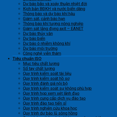
Dự báo bão và xoáy thuận nhiệt đới
Kịch bản BĐKH và nước biển dâng
Thông báo và dự báo khí hậu
Giám sát, cảnh báo hạn
Thông báo khí tượng nông nghiệp
Giám sát lắng đọng axít – EANET
Dự báo thủy văn
Dự báo biển
Dự báo ô nhiễm không khí
Dự báo môi trường
Công nghệ viễn thám
Tiêu chuẩn ISO
Mục tiêu chất lượng
Sổ tay chất lượng
Quy trình kiểm soát tài liệu
Quy trình kiểm soát hồ sơ
Quy trình đánh giá nội bộ
Quy trình kiểm soát sự không phù hợp
Quy trình họp xem xét lãnh đạo
Quy trình cung cấp dịch vụ đào tạo
Quy trình đào tạo tiến sĩ
Quy trình nghiên cứu khoa học
Quy trình dự báo lũ sông hồng