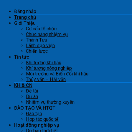
Đăng nhập
Trang chủ
Giới Thiệu
Cơ cấu tổ chức
Chức năng nhiệm vụ
Thành Tựu
Lãnh đạo viện
Chiến lược
Tin tức
Khí tượng khí hậu
Khí tượng nông nghiệp
Môi trường và Biến đổi khí hậu
Thủy văn – Hải văn
KH & CN
Đề tài
Dự án
Nhiệm vụ thường xuyên
ĐÀO TẠO VÀ HTQT
Đào tạo
Hợp tác quốc tế
Hoạt động nghiệp vụ
Dự báo thời tiết