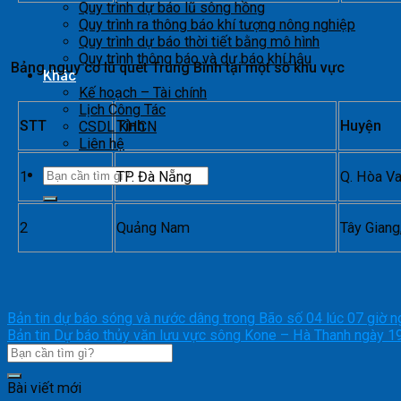
Quy trình dự báo lũ sông hồng
Quy trình ra thông báo khí tượng nông nghiệp
Quy trình dự báo thời tiết bằng mô hình
Quy trình thông báo và dự báo khí hậu
Bảng nguy cơ lũ quét Trung Bình tại một số khu vực
Khác
Kế hoạch – Tài chính
Lịch Công Tác
STT
Tỉnh
Huyện
CSDL KHCN
Liên hệ
1
TP. Đà Nẵng
Q. Hòa V
2
Quảng Nam
Tây Giang
Bản tin dự báo sóng và nước dâng trong Bão số 04 lúc 07 giờ 
Bản tin Dự báo thủy văn lưu vực sông Kone – Hà Thanh ngày 
Bài viết mới