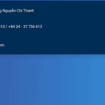
g Nguyễn Chí Thanh
410
/
+84 24 - 37 756 613
com