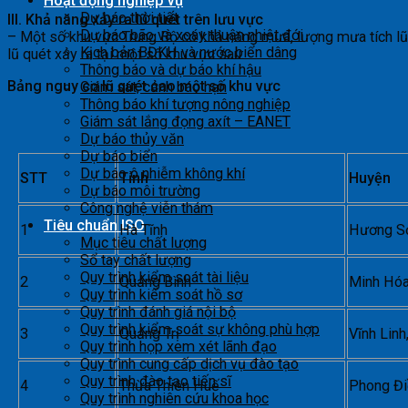
Hoạt động nghiệp vụ
Dự báo thời tiết
III. Khả năng xảy ra lũ quét trên lưu vực
Dự báo bão và xoáy thuận nhiệt đới
– Một số khu vực Trung Bộ có khả năng mưa, lượng mưa tích
Kịch bản BĐKH và nước biển dâng
lũ quét xảy ra tại một số khu vực sau:
Thông báo và dự báo khí hậu
Bảng nguy cơ lũ quét cao một số khu vực
Giám sát, cảnh báo hạn
Thông báo khí tượng nông nghiệp
Giám sát lắng đọng axít – EANET
Dự báo thủy văn
Dự báo biển
Dự báo ô nhiễm không khí
STT
Tỉnh
Huyện
Dự báo môi trường
Công nghệ viễn thám
Tiêu chuẩn ISO
1
Hà Tĩnh
Hương Sơ
Mục tiêu chất lượng
Sổ tay chất lượng
Quy trình kiểm soát tài liệu
2
Quảng Bình
Minh Hóa
Quy trình kiểm soát hồ sơ
Quy trình đánh giá nội bộ
Quy trình kiểm soát sự không phù hợp
3
Quảng Trị
Vĩnh Lin
Quy trình họp xem xét lãnh đạo
Quy trình cung cấp dịch vụ đào tạo
Quy trình đào tạo tiến sĩ
4
Thừa Thiên Huế
Phong Đi
Quy trình nghiên cứu khoa học