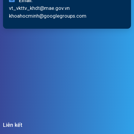
Email:
vt_vkttv_khdt@mae.gov.vn
khoahocminh@googlegroups.com
Liên kết