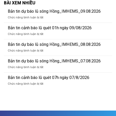
BÀI XEM NHIỀU
Bản tin dự báo lũ sông Hồng_IMHEMS_09.08.2026
ở
Chức năng bình luận bị tắt
Bản
tin
Bản tin cảnh báo lũ quét 01h ngày 09/08/2026
dự
ở
Chức năng bình luận bị tắt
báo
Bản
lũ
tin
Bản tin dự báo lũ sông Hồng_IMHEMS_08.08.2026
sông
cảnh
Hồng_IMHEMS_09.08.2026
ở
Chức năng bình luận bị tắt
báo
Bản
lũ
tin
Bản tin dự báo lũ sông Hồng_IMHEMS_07.08.2026
quét
dự
01h
ở
Chức năng bình luận bị tắt
báo
ngày
Bản
lũ
09/08/2026
tin
Bản tin cảnh báo lũ quét 07h ngày 07/8/2026
sông
dự
Hồng_IMHEMS_08.08.2026
ở
Chức năng bình luận bị tắt
báo
Bản
lũ
tin
sông
cảnh
Hồng_IMHEMS_07.08.2026
báo
lũ
quét