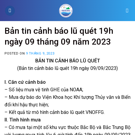
Skip
to
content
Bản tin cảnh báo lũ quét 19h
ngày 09 tháng 09 năm 2023
POSTED ON
9 THÁNG 9, 2023
BẢN TIN CẢNH BÁO LŨ QUÉT
(Bản tin cảnh báo lũ quét 19h ngày 09/09/2023)
I. Căn cứ cảnh báo
– Số liệu mưa vệ tinh GHE của NOAA;
– Mưa dự báo do Viện Khoa học Khí tượng Thủy văn và Biến
đổi khí hậu thực hiện;
– Kết quả từ mô hình cảnh báo lũ quét VNOFFG.
II. Tình hình mưa
– Có mưa tại một số khu vực thuộc Bắc Bộ và Bắc Trung Bộ
với lượng mưa tích lũy 6 giờ tính đến 19h ngày 09/09/2023