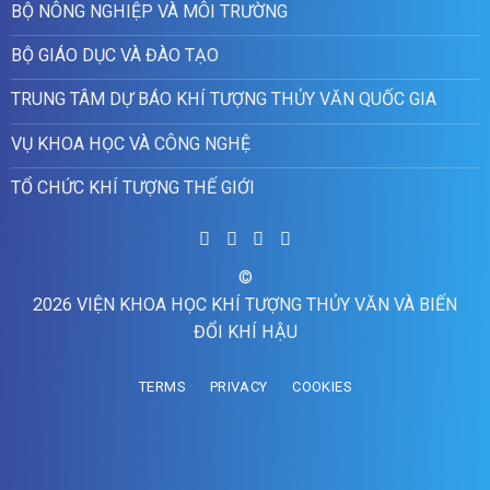
BỘ NÔNG NGHIỆP VÀ MÔI TRƯỜNG
BỘ GIÁO DỤC VÀ ĐÀO TẠO
TRUNG TÂM DỰ BÁO KHÍ TƯỢNG THỦY VĂN QUỐC GIA
VỤ KHOA HỌC VÀ CÔNG NGHỆ
TỔ CHỨC KHÍ TƯỢNG THẾ GIỚI
©
2026 VIỆN KHOA HỌC KHÍ TƯỢNG THỦY VĂN VÀ BIẾN
ĐỔI KHÍ HẬU
TERMS
PRIVACY
COOKIES