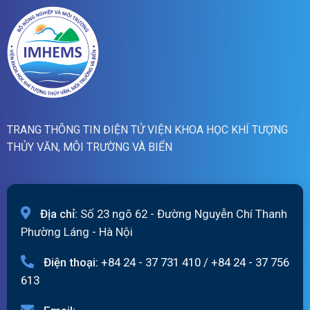
07h
ngày
07/8/2026
TRANG THÔNG TIN ĐIỆN TỬ VIỆN KHOA HỌC KHÍ TƯỢNG
THỦY VĂN, MÔI TRƯỜNG VÀ BIỂN
Địa chỉ:
Số 23 ngõ 62 - Đường Nguyễn Chí Thanh
Phường Láng - Hà Nội
Điện thoại:
+84 24 - 37 731 410
/
+84 24 - 37 756
613