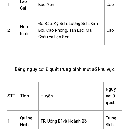
Lào
1
Bảo Yên
Cao
Cai
Đà Bắc, Kỳ Sơn, Lương Sơn, Kim
Hòa
2
Bôi, Cao Phong, Tân Lạc, Mai
Cao
Bình
Châu và Lạc Sơn
Bảng nguy cơ lũ quét trung bình một số khu vực
Nguy
STT
Tỉnh
Huyện
cơ lũ
quét
Quảng
Trung
1
TP. Uông Bí và Hoành Bồ
Ninh
Bình