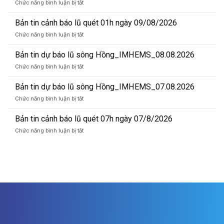
ở
Chức năng bình luận bị tắt
Bản
tin
Bản tin cảnh báo lũ quét 01h ngày 09/08/2026
dự
ở
Chức năng bình luận bị tắt
báo
Bản
lũ
tin
Bản tin dự báo lũ sông Hồng_IMHEMS_08.08.2026
sông
cảnh
Hồng_IMHEMS_09.08.2026
ở
Chức năng bình luận bị tắt
báo
Bản
lũ
tin
Bản tin dự báo lũ sông Hồng_IMHEMS_07.08.2026
quét
dự
01h
ở
Chức năng bình luận bị tắt
báo
ngày
Bản
lũ
09/08/2026
tin
Bản tin cảnh báo lũ quét 07h ngày 07/8/2026
sông
dự
Hồng_IMHEMS_08.08.2026
ở
Chức năng bình luận bị tắt
báo
Bản
lũ
tin
sông
cảnh
Hồng_IMHEMS_07.08.2026
báo
lũ
quét
07h
ngày
07/8/2026