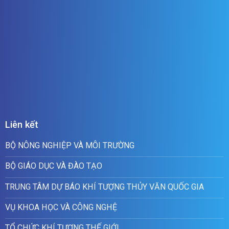
Liên kết
BỘ NÔNG NGHIỆP VÀ MÔI TRƯỜNG
BỘ GIÁO DỤC VÀ ĐÀO TẠO
TRUNG TÂM DỰ BÁO KHÍ TƯỢNG THỦY VĂN QUỐC GIA
VỤ KHOA HỌC VÀ CÔNG NGHỆ
TỔ CHỨC KHÍ TƯỢNG THẾ GIỚI