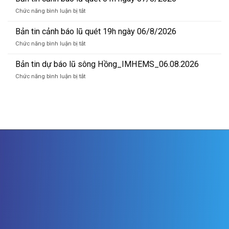
sông
cảnh
Hồng_IMHEMS_07.08.2026
ở
Chức năng bình luận bị tắt
báo
Bản
lũ
tin
Bản tin cảnh báo lũ quét 19h ngày 06/8/2026
quét
cảnh
07h
ở
Chức năng bình luận bị tắt
báo
ngày
Bản
lũ
07/8/2026
tin
Bản tin dự báo lũ sông Hồng_IMHEMS_06.08.2026
quét
cảnh
01h
ở
Chức năng bình luận bị tắt
báo
ngày
Bản
lũ
07/8/2026
tin
quét
dự
19h
báo
ngày
lũ
06/8/2026
sông
Hồng_IMHEMS_06.08.2026