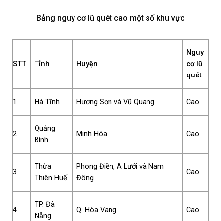
Bảng nguy cơ lũ quét cao một số khu vực
Nguy
STT
Tỉnh
Huyện
cơ lũ
quét
1
Hà Tĩnh
Hương Sơn và Vũ Quang
Cao
Quảng
2
Minh Hóa
Cao
Bình
Thừa
Phong Điền, A Lưới và Nam
3
Cao
Thiên Huế
Đông
TP. Đà
4
Q. Hòa Vang
Cao
Nẵng