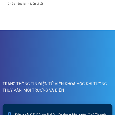
cảnh
01h
ở
Chức năng bình luận bị tắt
báo
ngày
Bản
lũ
07/8/2026
tin
quét
dự
19h
báo
ngày
lũ
06/8/2026
sông
Hồng_IMHEMS_06.08.2026
TRANG THÔNG TIN ĐIỆN TỬ VIỆN KHOA HỌC KHÍ TƯỢNG
THỦY VĂN, MÔI TRƯỜNG VÀ BIỂN
Địa chỉ:
Số 23 ngõ 62 - Đường Nguyễn Chí Thanh