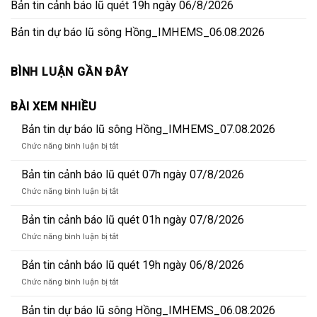
Bản tin cảnh báo lũ quét 19h ngày 06/8/2026
Bản tin dự báo lũ sông Hồng_IMHEMS_06.08.2026
BÌNH LUẬN GẦN ĐÂY
BÀI XEM NHIỀU
Bản tin dự báo lũ sông Hồng_IMHEMS_07.08.2026
ở
Chức năng bình luận bị tắt
Bản
tin
Bản tin cảnh báo lũ quét 07h ngày 07/8/2026
dự
ở
Chức năng bình luận bị tắt
báo
Bản
lũ
tin
Bản tin cảnh báo lũ quét 01h ngày 07/8/2026
sông
cảnh
Hồng_IMHEMS_07.08.2026
ở
Chức năng bình luận bị tắt
báo
Bản
lũ
tin
Bản tin cảnh báo lũ quét 19h ngày 06/8/2026
quét
cảnh
07h
ở
Chức năng bình luận bị tắt
báo
ngày
Bản
lũ
07/8/2026
tin
Bản tin dự báo lũ sông Hồng_IMHEMS_06.08.2026
quét