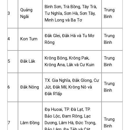
Bình Sơn, Trà Bồng, Tây Trà,
Quảng
Trung
3
Tư Nghĩa, Sơn Hà, Sơn Tây,
Ngãi
Bình
Minh Long và Ba Tơ
Đắk Glei, Đắk Hà và Tu Mơ
Trung
4
Kon Tum
Rông
Bình
Krông Bông, Krông Pak,
Trung
5
Đắk Lắk
Krông Ana, Lắk và Cư Kuin
Bình
TX. Gia Nghĩa, Đắk Glong, Cư
Trung
6
Đắk Nông
Jút, Đắk Mil, Krông Nô và
Bình
Đắk R’lấp
Đạ Huoai, TP. Đà Lạt, TP.
Bảo Lộc, Đam Rông, Lạc
Trung
7
Lâm Đồng
Dương, Lâm Hà, Đức Trọng,
Bình
Bảo Lâm, Đạ Tẻh và Cát