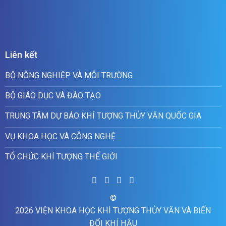
Liên kết
BỘ NÔNG NGHIỆP VÀ MÔI TRƯỜNG
BỘ GIÁO DỤC VÀ ĐÀO TẠO
TRUNG TÂM DỰ BÁO KHÍ TƯỢNG THỦY VĂN QUỐC GIA
VỤ KHOA HỌC VÀ CÔNG NGHỆ
TỔ CHỨC KHÍ TƯỢNG THẾ GIỚI
©
2026 VIỆN KHOA HỌC KHÍ TƯỢNG THỦY VĂN VÀ BIẾN
ĐỔI KHÍ HẬU