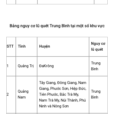
Bảng nguy cơ lũ quét Trung Bình tại một số khu vực
Nguy cơ
STT
Tỉnh
Huyện
lũ quét
Trung
1
Quảng Trị
ĐaKrông
Bình
Tây Giang, Đông Giang, Nam
Giang, Phước Sơn, Hiệp Đức,
Quảng
Trung
2
Tiên Phước, Bắc Trà My,
Nam
Bình
Nam Trà My, Núi Thành, Phú
Ninh và Nông Sơn