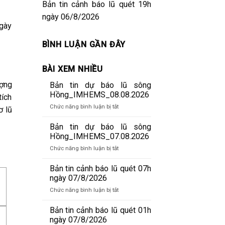
Bản tin cảnh báo lũ quét 19h
ngày 06/8/2026
gày
BÌNH LUẬN GẦN ĐÂY
BÀI XEM NHIỀU
ợng
Bản tin dự báo lũ sông
Hồng_IMHEMS_08.08.2026
tích
ở
Chức năng bình luận bị tắt
ơ lũ
Bản
tin
Bản tin dự báo lũ sông
dự
Hồng_IMHEMS_07.08.2026
báo
ở
Chức năng bình luận bị tắt
lũ
Bản
sông
tin
Bản tin cảnh báo lũ quét 07h
Hồng_IMHEMS_08.08.2026
dự
ngày 07/8/2026
báo
ở
Chức năng bình luận bị tắt
lũ
Bản
sông
tin
Bản tin cảnh báo lũ quét 01h
Hồng_IMHEMS_07.08.2026
cảnh
ngày 07/8/2026