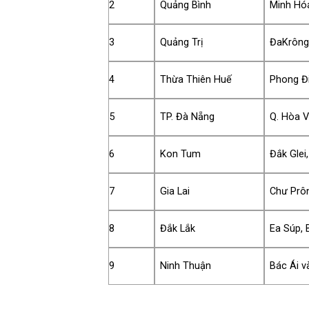
2
Quảng Bình
Minh Hó
3
Quảng Trị
ĐaKrôn
4
Thừa Thiên Huế
Phong Đ
5
TP. Đà Nẵng
Q. Hòa 
6
Kon Tum
Đắk Glei
7
Gia Lai
Chư Prô
8
Đắk Lắk
Ea Súp, 
9
Ninh Thuận
Bác Ái 