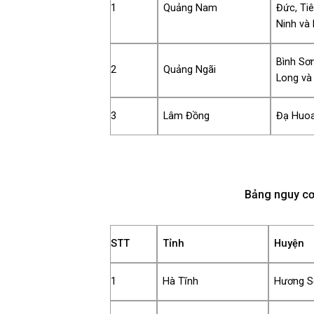
1
Quảng Nam
Đức, Ti
Ninh và
Bình Sơn
2
Quảng Ngãi
Long và
3
Lâm Đồng
Đạ Huoa
Bảng nguy cơ 
STT
Tỉnh
Huyện
1
Hà Tĩnh
Hương S