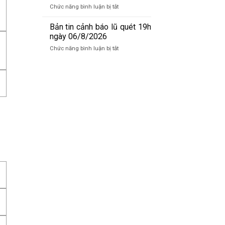
báo
ở
Chức năng bình luận bị tắt
lũ
Bản
quét
tin
Bản tin cảnh báo lũ quét 19h
07h
cảnh
ngày 06/8/2026
ngày
báo
07/8/2026
ở
Chức năng bình luận bị tắt
lũ
Bản
quét
tin
01h
cảnh
ngày
báo
07/8/2026
lũ
quét
19h
ngày
06/8/2026