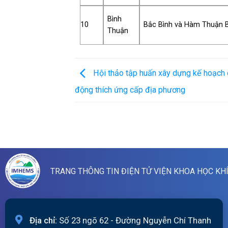
Bình
10
Bắc Bình và Hàm Thuận 
Thuận
Hội thảo tập huấn xây dựng kế hoạch 
động thích ứng cấp địa phương
TRANG THÔNG TIN ĐIỆN TỬ VIỆN KHOA HỌC KH
Địa chỉ:
Số 23 ngõ 62 - Đường Nguyễn Chí Thanh