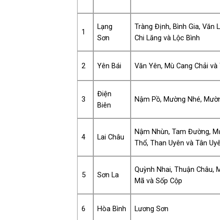
Lạng
Tràng Định, Bình Gia, Văn 
1
Sơn
Chi Lăng và Lộc Bình
2
Yên Bái
Văn Yên, Mù Cang Chải và
Điện
3
Nậm Pồ, Mường Nhé, Mườn
Biên
Nậm Nhùn, Tam Đường, Mư
4
Lai Châu
Thổ, Than Uyên và Tân Uy
Quỳnh Nhai, Thuận Châu, 
5
Sơn La
Mã và Sốp Cộp
6
Hòa Bình
Lương Sơn