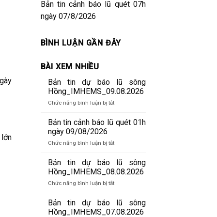
Bản tin cảnh báo lũ quét 07h
ngày 07/8/2026
BÌNH LUẬN GẦN ĐÂY
BÀI XEM NHIỀU
ngày
Bản tin dự báo lũ sông
Hồng_IMHEMS_09.08.2026
ở
Chức năng bình luận bị tắt
Bản
tin
Bản tin cảnh báo lũ quét 01h
dự
ngày 09/08/2026
 lớn
báo
ở
Chức năng bình luận bị tắt
lũ
Bản
sông
tin
Bản tin dự báo lũ sông
Hồng_IMHEMS_09.08.2026
cảnh
Hồng_IMHEMS_08.08.2026
báo
ở
Chức năng bình luận bị tắt
lũ
Bản
quét
tin
Bản tin dự báo lũ sông
01h
dự
Hồng_IMHEMS_07.08.2026
ngày