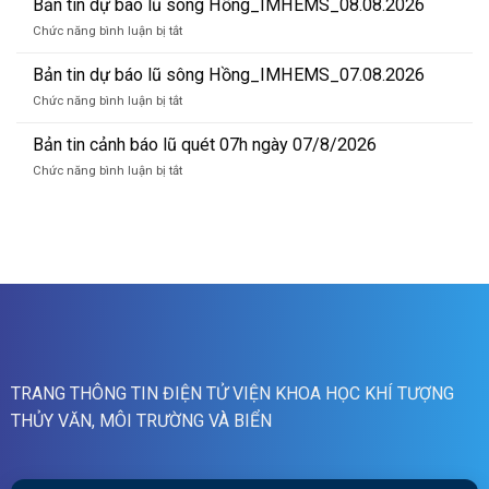
Bản tin dự báo lũ sông Hồng_IMHEMS_08.08.2026
sông
cảnh
Hồng_IMHEMS_09.08.2026
ở
Chức năng bình luận bị tắt
báo
Bản
lũ
tin
Bản tin dự báo lũ sông Hồng_IMHEMS_07.08.2026
quét
dự
01h
ở
Chức năng bình luận bị tắt
báo
ngày
Bản
lũ
09/08/2026
tin
Bản tin cảnh báo lũ quét 07h ngày 07/8/2026
sông
dự
Hồng_IMHEMS_08.08.2026
ở
Chức năng bình luận bị tắt
báo
Bản
lũ
tin
sông
cảnh
Hồng_IMHEMS_07.08.2026
báo
lũ
quét
07h
ngày
07/8/2026
TRANG THÔNG TIN ĐIỆN TỬ VIỆN KHOA HỌC KHÍ TƯỢNG
THỦY VĂN, MÔI TRƯỜNG VÀ BIỂN