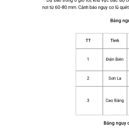
– Dự báo trong 6 giờ tới, khu vực Bắc Bộ
nơi từ 60-80 mm. Cảnh báo nguy cơ lũ quét 
Bảng ngu
TT
Tỉnh
1
Điện Biên
2
Sơn La
3
Cao Bằng
Bảng nguy c