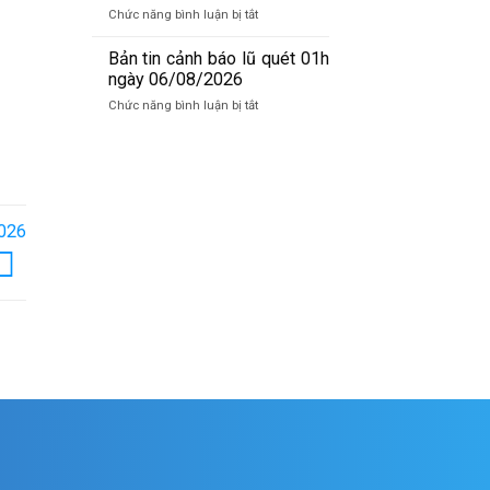
báo
06/8/2026
ở
Chức năng bình luận bị tắt
lũ
Bản
sông
tin
Bản tin cảnh báo lũ quét 01h
Hồng_IMHEMS_06.08.2026
cảnh
ngày 06/08/2026
báo
ở
Chức năng bình luận bị tắt
lũ
Bản
quét
tin
07h
cảnh
ngày
báo
06/8/2026
lũ
quét
2026
01h
ngày
06/08/2026