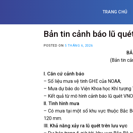
Skip
to
TRANG CHỦ
content
Bản tin cảnh báo lũ qu
POSTED ON
5 THÁNG 6, 2026
BẢ
(Bản tin c
I. Căn cứ cảnh báo
– Số liệu mưa vệ tinh GHE của NOAA;
– Mưa dự báo do Viện Khoa học Khí tượng T
– Kết quả từ mô hình cảnh báo lũ quét VN
II. Tình hình mưa
– Có mưa tại một số khu vực thuộc Bắc Bộ
120 mm.
I
II. Khả năng xảy ra lũ quét trên lưu vực