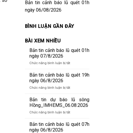
t số
Bản tin cảnh báo lũ quét 01h
ngày 06/08/2026
BÌNH LUẬN GẦN ĐÂY
BÀI XEM NHIỀU
Bản tin cảnh báo lũ quét 01h
ngày 07/8/2026
ở
Chức năng bình luận bị tắt
Bản
tin
Bản tin cảnh báo lũ quét 19h
cảnh
ngày 06/8/2026
báo
ở
Chức năng bình luận bị tắt
lũ
Bản
quét
tin
Bản tin dự báo lũ sông
01h
cảnh
Hồng_IMHEMS_06.08.2026
ngày
báo
07/8/2026
ở
Chức năng bình luận bị tắt
lũ
Bản
quét
tin
Bản tin cảnh báo lũ quét 07h
19h
dự
ngày 06/8/2026
ngày