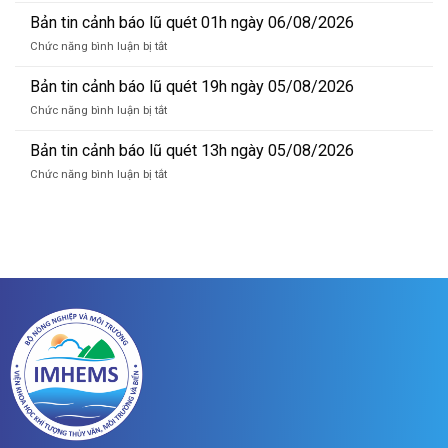
lũ
tin
Bản tin cảnh báo lũ quét 01h ngày 06/08/2026
sông
cảnh
Hồng_IMHEMS_06.08.2026
ở
Chức năng bình luận bị tắt
báo
Bản
lũ
tin
Bản tin cảnh báo lũ quét 19h ngày 05/08/2026
quét
cảnh
07h
ở
Chức năng bình luận bị tắt
báo
ngày
Bản
lũ
06/8/2026
tin
Bản tin cảnh báo lũ quét 13h ngày 05/08/2026
quét
cảnh
01h
ở
Chức năng bình luận bị tắt
báo
ngày
Bản
lũ
06/08/2026
tin
quét
cảnh
19h
báo
ngày
lũ
05/08/2026
quét
13h
ngày
05/08/2026