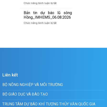
báo
07/8/2026
ở
Chức năng bình luận bị tắt
lũ
Bản
quét
tin
Bản tin dự báo lũ sông
01h
cảnh
Hồng_IMHEMS_06.08.2026
ngày
báo
07/8/2026
ở
Chức năng bình luận bị tắt
lũ
Bản
quét
tin
19h
dự
ngày
báo
06/8/2026
lũ
sông
Hồng_IMHEMS_06.08.2026
Liên kết
BỘ NÔNG NGHIỆP VÀ MÔI TRƯỜNG
BỘ GIÁO DỤC VÀ ĐÀO TẠO
TRUNG TÂM DỰ BÁO KHÍ TƯỢNG THỦY VĂN QUỐC GIA