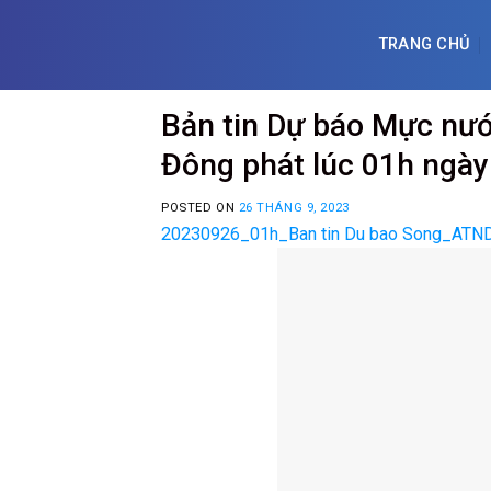
Skip
to
TRANG CHỦ
content
Bản tin Dự báo Mực nướ
Đông phát lúc 01h ngà
POSTED ON
26 THÁNG 9, 2023
20230926_01h_Ban tin Du bao Song_ATN