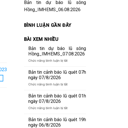
Bản tin dự báo lũ sông
Hồng_IMHEMS_06.08.2026
BÌNH LUẬN GẦN ĐÂY
BÀI XEM NHIỀU
Bản tin dự báo lũ sông
Hồng_IMHEMS_07.08.2026
ở
Chức năng bình luận bị tắt
Bản
2023
tin
Bản tin cảnh báo lũ quét 07h
dự
ngày 07/8/2026
báo
ở
Chức năng bình luận bị tắt
lũ
Bản
sông
tin
Bản tin cảnh báo lũ quét 01h
Hồng_IMHEMS_07.08.2026
cảnh
ngày 07/8/2026
báo
ở
Chức năng bình luận bị tắt
lũ
Bản
quét
tin
Bản tin cảnh báo lũ quét 19h
07h
cảnh
ngày 06/8/2026
ngày