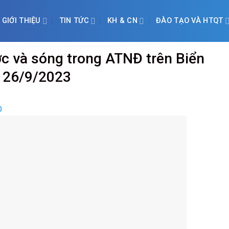
GIỚI THIỆU
TIN TỨC
KH & CN
ĐÀO TẠO VÀ HTQT
c và sóng trong ATNĐ trên Biển
y 26/9/2023
D