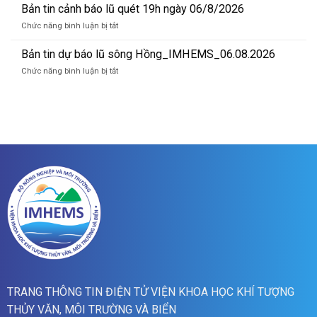
tin
Bản tin cảnh báo lũ quét 19h ngày 06/8/2026
quét
cảnh
07h
ở
Chức năng bình luận bị tắt
báo
ngày
Bản
lũ
07/8/2026
tin
Bản tin dự báo lũ sông Hồng_IMHEMS_06.08.2026
quét
cảnh
01h
ở
Chức năng bình luận bị tắt
báo
ngày
Bản
lũ
07/8/2026
tin
quét
dự
19h
báo
ngày
lũ
06/8/2026
sông
Hồng_IMHEMS_06.08.2026
TRANG THÔNG TIN ĐIỆN TỬ VIỆN KHOA HỌC KHÍ TƯỢNG
THỦY VĂN, MÔI TRƯỜNG VÀ BIỂN