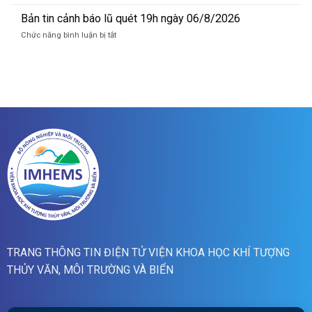
Bản
lũ
tin
Bản tin cảnh báo lũ quét 19h ngày 06/8/2026
quét
cảnh
07h
ở
Chức năng bình luận bị tắt
báo
ngày
Bản
lũ
07/8/2026
tin
quét
cảnh
01h
báo
ngày
lũ
07/8/2026
quét
19h
ngày
06/8/2026
TRANG THÔNG TIN ĐIỆN TỬ VIỆN KHOA HỌC KHÍ TƯỢNG
THỦY VĂN, MÔI TRƯỜNG VÀ BIỂN