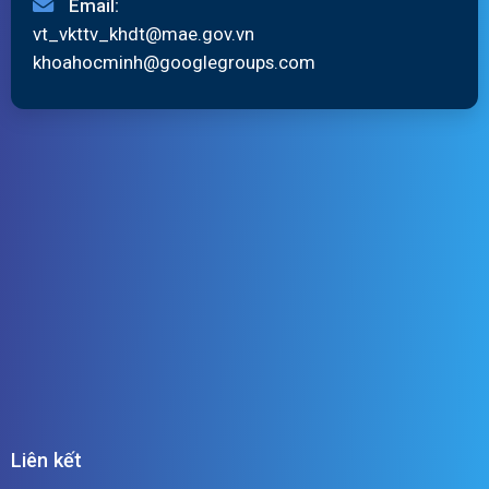
Email:
vt_vkttv_khdt@mae.gov.vn
khoahocminh@googlegroups.com
Liên kết