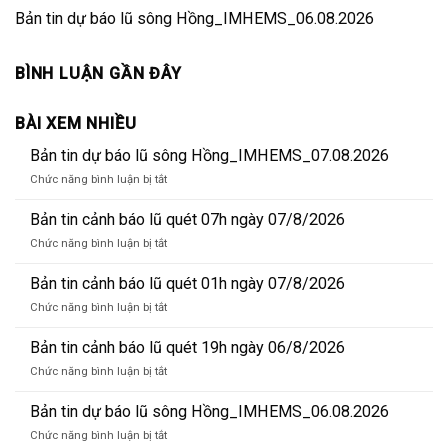
Bản tin dự báo lũ sông Hồng_IMHEMS_06.08.2026
BÌNH LUẬN GẦN ĐÂY
BÀI XEM NHIỀU
Bản tin dự báo lũ sông Hồng_IMHEMS_07.08.2026
ở
Chức năng bình luận bị tắt
Bản
tin
Bản tin cảnh báo lũ quét 07h ngày 07/8/2026
dự
ở
Chức năng bình luận bị tắt
báo
Bản
lũ
tin
Bản tin cảnh báo lũ quét 01h ngày 07/8/2026
sông
cảnh
Hồng_IMHEMS_07.08.2026
ở
Chức năng bình luận bị tắt
báo
Bản
lũ
tin
Bản tin cảnh báo lũ quét 19h ngày 06/8/2026
quét
cảnh
07h
ở
Chức năng bình luận bị tắt
báo
ngày
Bản
lũ
07/8/2026
tin
Bản tin dự báo lũ sông Hồng_IMHEMS_06.08.2026
quét
cảnh
01h
ở
Chức năng bình luận bị tắt
báo