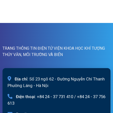
ngày
Bản
lũ
07/8/2026
tin
quét
dự
19h
báo
ngày
lũ
06/8/2026
sông
Hồng_IMHEMS_06.08.2026
TRANG THÔNG TIN ĐIỆN TỬ VIỆN KHOA HỌC KHÍ TƯỢNG
THỦY VĂN, MÔI TRƯỜNG VÀ BIỂN
Địa chỉ:
Số 23 ngõ 62 - Đường Nguyễn Chí Thanh
Phường Láng - Hà Nội
Điện thoại:
+84 24 - 37 731 410
/
+84 24 - 37 756
613