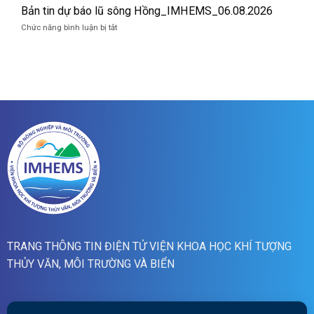
lũ
07/8/2026
tin
Bản tin dự báo lũ sông Hồng_IMHEMS_06.08.2026
quét
cảnh
01h
ở
Chức năng bình luận bị tắt
báo
ngày
Bản
lũ
07/8/2026
tin
quét
dự
19h
báo
ngày
lũ
06/8/2026
sông
Hồng_IMHEMS_06.08.2026
TRANG THÔNG TIN ĐIỆN TỬ VIỆN KHOA HỌC KHÍ TƯỢNG
THỦY VĂN, MÔI TRƯỜNG VÀ BIỂN