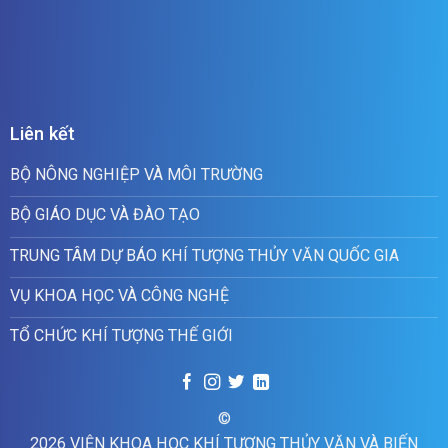
Liên kết
BỘ NÔNG NGHIỆP VÀ MÔI TRƯỜNG
BỘ GIÁO DỤC VÀ ĐÀO TẠO
TRUNG TÂM DỰ BÁO KHÍ TƯỢNG THỦY VĂN QUỐC GIA
VỤ KHOA HỌC VÀ CÔNG NGHỆ
TỔ CHỨC KHÍ TƯỢNG THẾ GIỚI
©
2026 VIỆN KHOA HỌC KHÍ TƯỢNG THỦY VĂN VÀ BIẾN