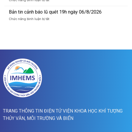
Chức năng bình luận bị tắt
báo
Bản
lũ
tin
Bản tin cảnh báo lũ quét 19h ngày 06/8/2026
quét
cảnh
07h
ở
Chức năng bình luận bị tắt
báo
ngày
Bản
lũ
07/8/2026
tin
quét
cảnh
01h
báo
ngày
lũ
07/8/2026
quét
19h
ngày
06/8/2026
TRANG THÔNG TIN ĐIỆN TỬ VIỆN KHOA HỌC KHÍ TƯỢNG
THỦY VĂN, MÔI TRƯỜNG VÀ BIỂN