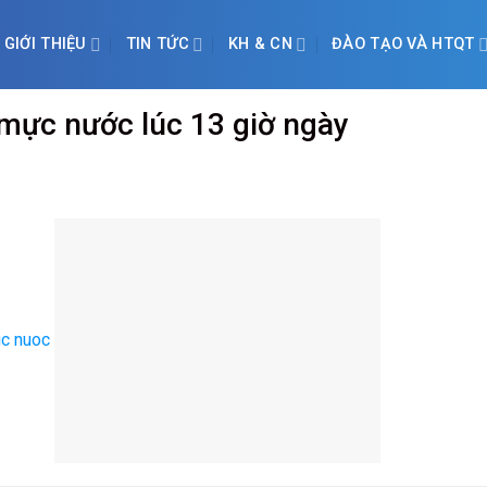
GIỚI THIỆU
TIN TỨC
KH & CN
ĐÀO TẠO VÀ HTQT
 mực nước lúc 13 giờ ngày
c nuoc