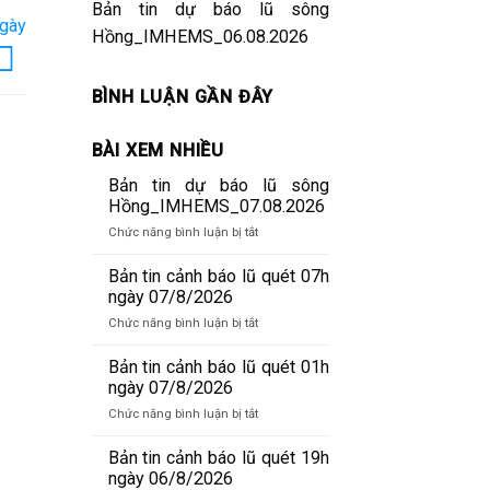
Bản tin dự báo lũ sông
ngày
Hồng_IMHEMS_06.08.2026
BÌNH LUẬN GẦN ĐÂY
BÀI XEM NHIỀU
Bản tin dự báo lũ sông
Hồng_IMHEMS_07.08.2026
ở
Chức năng bình luận bị tắt
Bản
tin
Bản tin cảnh báo lũ quét 07h
dự
ngày 07/8/2026
báo
ở
Chức năng bình luận bị tắt
lũ
Bản
sông
tin
Bản tin cảnh báo lũ quét 01h
Hồng_IMHEMS_07.08.2026
cảnh
ngày 07/8/2026
báo
ở
Chức năng bình luận bị tắt
lũ
Bản
quét
tin
Bản tin cảnh báo lũ quét 19h
07h
cảnh
ngày 06/8/2026
ngày