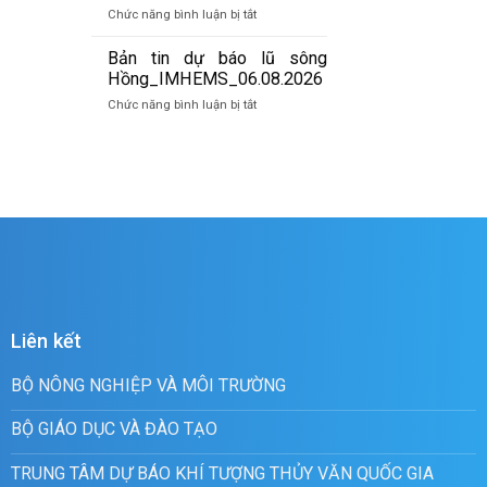
báo
07/8/2026
ở
Chức năng bình luận bị tắt
lũ
Bản
quét
tin
Bản tin dự báo lũ sông
01h
cảnh
Hồng_IMHEMS_06.08.2026
ngày
báo
07/8/2026
ở
Chức năng bình luận bị tắt
lũ
Bản
quét
tin
19h
dự
ngày
báo
06/8/2026
lũ
sông
Hồng_IMHEMS_06.08.2026
Liên kết
BỘ NÔNG NGHIỆP VÀ MÔI TRƯỜNG
BỘ GIÁO DỤC VÀ ĐÀO TẠO
TRUNG TÂM DỰ BÁO KHÍ TƯỢNG THỦY VĂN QUỐC GIA