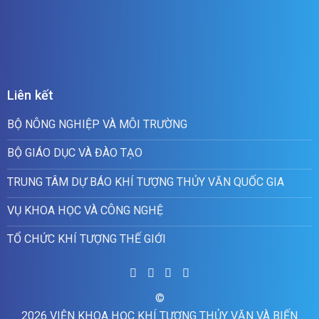
Liên kết
BỘ NÔNG NGHIỆP VÀ MÔI TRƯỜNG
BỘ GIÁO DỤC VÀ ĐÀO TẠO
TRUNG TÂM DỰ BÁO KHÍ TƯỢNG THỦY VĂN QUỐC GIA
VỤ KHOA HỌC VÀ CÔNG NGHỆ
TỔ CHỨC KHÍ TƯỢNG THẾ GIỚI
©
2026 VIỆN KHOA HỌC KHÍ TƯỢNG THỦY VĂN VÀ BIẾN