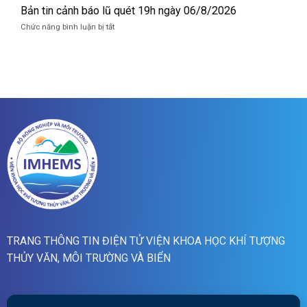
lũ
tin
Bản tin cảnh báo lũ quét 19h ngày 06/8/2026
quét
cảnh
07h
ở
Chức năng bình luận bị tắt
báo
ngày
Bản
lũ
07/8/2026
tin
quét
cảnh
01h
báo
ngày
lũ
07/8/2026
quét
19h
ngày
06/8/2026
TRANG THÔNG TIN ĐIỆN TỬ VIỆN KHOA HỌC KHÍ TƯỢNG
THỦY VĂN, MÔI TRƯỜNG VÀ BIỂN