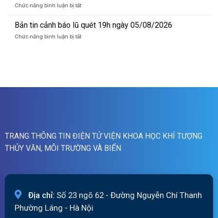
cảnh
Hồng_IMHEMS_06.08.2026
ở
Chức năng bình luận bị tắt
báo
Bản
lũ
tin
Bản tin cảnh báo lũ quét 19h ngày 05/08/2026
quét
cảnh
07h
ở
Chức năng bình luận bị tắt
báo
ngày
Bản
lũ
06/8/2026
tin
quét
cảnh
01h
báo
ngày
lũ
06/08/2026
quét
19h
ngày
05/08/2026
TRANG THÔNG TIN ĐIỆN TỬ VIỆN KHOA HỌC KHÍ TƯỢNG
THỦY VĂN, MÔI TRƯỜNG VÀ BIỂN
Địa chỉ:
Số 23 ngõ 62 - Đường Nguyễn Chí Thanh
Phường Láng - Hà Nội