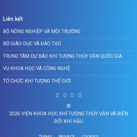
Liên kết
BỘ NÔNG NGHIỆP VÀ MÔI TRƯỜNG
BỘ GIÁO DỤC VÀ ĐÀO TẠO
TRUNG TÂM DỰ BÁO KHÍ TƯỢNG THỦY VĂN QUỐC GIA
VỤ KHOA HỌC VÀ CÔNG NGHỆ
TỔ CHỨC KHÍ TƯỢNG THẾ GIỚI
©
2026 VIỆN KHOA HỌC KHÍ TƯỢNG THỦY VĂN VÀ BIẾN
ĐỔI KHÍ HẬU
TERMS
PRIVACY
COOKIES