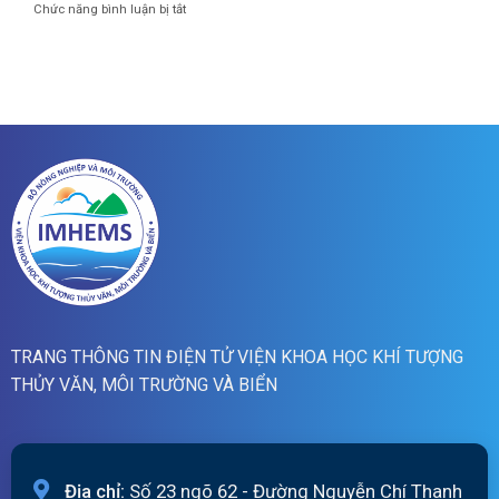
01h
ở
Chức năng bình luận bị tắt
báo
ngày
Bản
lũ
07/8/2026
tin
quét
dự
19h
báo
ngày
lũ
06/8/2026
sông
Hồng_IMHEMS_06.08.2026
TRANG THÔNG TIN ĐIỆN TỬ VIỆN KHOA HỌC KHÍ TƯỢNG
THỦY VĂN, MÔI TRƯỜNG VÀ BIỂN
Địa chỉ:
Số 23 ngõ 62 - Đường Nguyễn Chí Thanh