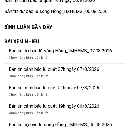
Bản tin cảnh báo lũ quét 19h ngày 06/8/2026
Bản tin dự báo lũ sông Hồng_IMHEMS_06.08.2026
BÌNH LUẬN GẦN ĐÂY
BÀI XEM NHIỀU
Bản tin dự báo lũ sông Hồng_IMHEMS_07.08.2026
ở
Chức năng bình luận bị tắt
Bản
tin
Bản tin cảnh báo lũ quét 07h ngày 07/8/2026
dự
ở
Chức năng bình luận bị tắt
báo
Bản
lũ
tin
Bản tin cảnh báo lũ quét 01h ngày 07/8/2026
sông
cảnh
Hồng_IMHEMS_07.08.2026
ở
Chức năng bình luận bị tắt
báo
Bản
lũ
tin
Bản tin cảnh báo lũ quét 19h ngày 06/8/2026
quét
cảnh
07h
ở
Chức năng bình luận bị tắt
báo
ngày
Bản
lũ
07/8/2026
tin
Bản tin dự báo lũ sông Hồng_IMHEMS_06.08.2026
quét
cảnh