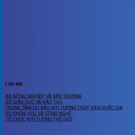
Liên kết
BỘ NÔNG NGHIỆP VÀ MÔI TRƯỜNG
BỘ GIÁO DỤC VÀ ĐÀO TẠO
TRUNG TÂM DỰ BÁO KHÍ TƯỢNG THỦY VĂN QUỐC GIA
VỤ KHOA HỌC VÀ CÔNG NGHỆ
TỔ CHỨC KHÍ TƯỢNG THẾ GIỚI