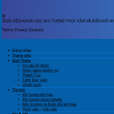
©
2026 VIỆN KHOA HỌC KHÍ TƯỢNG THỦY VĂN VÀ BIẾN ĐỔI K
Terms
Privacy
Cookies
Đăng nhập
Trang chủ
Giới Thiệu
Cơ cấu tổ chức
Chức năng nhiệm vụ
Thành Tựu
Lãnh đạo viện
Chiến lược
Tin tức
Khí tượng khí hậu
Khí tượng nông nghiệp
Môi trường và Biến đổi khí hậu
Thủy văn – Hải văn