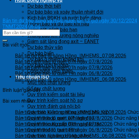
Hoạt động nghiệp vụ
Dự báo thời tiết
Dự báo bão và xoáy thuận nhiệt đới
Kịch bản BĐKH và nước biển dâng
Bản tin dự báo sóng và mực nước lúc 13 giờ ngày 30/12/2024
Thông báo và dự báo khí hậu
TNMT.2024.06.04
Giám sát, cảnh báo hạn
Thông báo khí tượng nông nghiệp
Giám sát lắng đọng axít – EANET
Bài viết mới
Dự báo thủy văn
Dự báo biển
Bản tin dự báo lũ sông Hồng_IMHEMS_07.08.2026
Dự báo ô nhiễm không khí
Bản tin cảnh báo lũ quét 07h ngày 07/8/2026
Dự báo môi trường
Bản tin cảnh báo lũ quét 01h ngày 07/8/2026
Công nghệ viễn thám
Bản tin cảnh báo lũ quét 19h ngày 06/8/2026
Tiêu chuẩn ISO
Bản tin dự báo lũ sông Hồng_IMHEMS_06.08.2026
Mục tiêu chất lượng
Sổ tay chất lượng
Bình luận gần đây
Quy trình kiểm soát tài liệu
Quy trình kiểm soát hồ sơ
Bài xem nhiều
Quy trình đánh giá nội bộ
Bản tin dự báo lũ sông Hồng_IMHEMS_07.08.2026
Chức 
Quy trình kiểm soát sự không phù hợp
Bản tin cảnh báo lũ quét 07h ngày 07/8/2026
Chức năng b
Quy trình họp xem xét lãnh đạo
Bản tin cảnh báo lũ quét 01h ngày 07/8/2026
Chức năng b
Quy trình cung cấp dịch vụ đào tạo
Bản tin cảnh báo lũ quét 19h ngày 06/8/2026
Chức năng b
Quy trình đào tạo tiến sĩ
Bản tin dự báo lũ sông Hồng_IMHEMS_06.08.2026
Chức 
Quy trình nghiên cứu khoa học