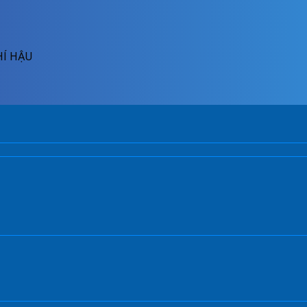
HÍ HẬU