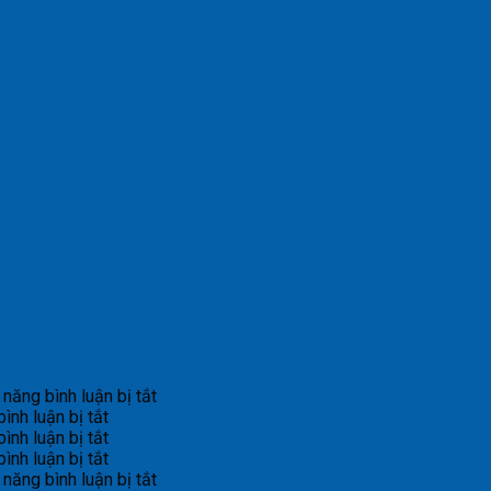
ở
năng bình luận bị tắt
ở
Bản
ình luận bị tắt
Bản
ở
tin
ình luận bị tắt
tin
Bản
ở
dự
ình luận bị tắt
cảnh
tin
Bản
báo
ở
năng bình luận bị tắt