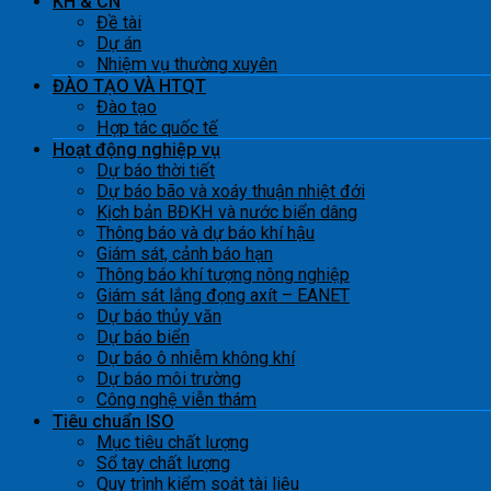
KH & CN
Đề tài
Dự án
Nhiệm vụ thường xuyên
ĐÀO TẠO VÀ HTQT
Đào tạo
Hợp tác quốc tế
Hoạt động nghiệp vụ
Dự báo thời tiết
Dự báo bão và xoáy thuận nhiệt đới
Kịch bản BĐKH và nước biển dâng
Thông báo và dự báo khí hậu
Giám sát, cảnh báo hạn
Thông báo khí tượng nông nghiệp
Giám sát lắng đọng axít – EANET
Dự báo thủy văn
Dự báo biển
Dự báo ô nhiễm không khí
Dự báo môi trường
Công nghệ viễn thám
Tiêu chuẩn ISO
Mục tiêu chất lượng
Sổ tay chất lượng
Quy trình kiểm soát tài liệu