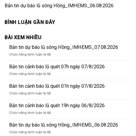
Bản tin dự báo lũ sông Hồng_IMHEMS_06.08.2026
BÌNH LUẬN GẦN ĐÂY
BÀI XEM NHIỀU
Bản tin dự báo lũ sông Hồng_IMHEMS_07.08.2026
ở
Chức năng bình luận bị tắt
Bản
tin
Bản tin cảnh báo lũ quét 07h ngày 07/8/2026
dự
ở
Chức năng bình luận bị tắt
báo
Bản
lũ
tin
Bản tin cảnh báo lũ quét 01h ngày 07/8/2026
sông
cảnh
Hồng_IMHEMS_07.08.2026
ở
Chức năng bình luận bị tắt
báo
Bản
lũ
tin
Bản tin cảnh báo lũ quét 19h ngày 06/8/2026
quét
cảnh
07h
ở
Chức năng bình luận bị tắt
báo
ngày
Bản
lũ
07/8/2026
tin
Bản tin dự báo lũ sông Hồng_IMHEMS_06.08.2026
quét
cảnh
01h
ở
Chức năng bình luận bị tắt
báo