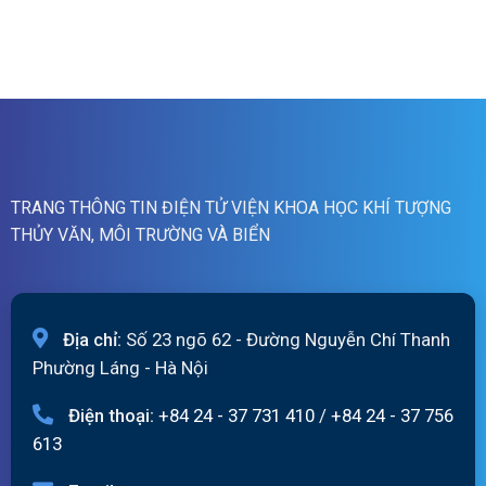
ngày
Bản
lũ
07/8/2026
tin
quét
dự
19h
báo
ngày
lũ
06/8/2026
sông
Hồng_IMHEMS_06.08.2026
TRANG THÔNG TIN ĐIỆN TỬ VIỆN KHOA HỌC KHÍ TƯỢNG
THỦY VĂN, MÔI TRƯỜNG VÀ BIỂN
Địa chỉ:
Số 23 ngõ 62 - Đường Nguyễn Chí Thanh
Phường Láng - Hà Nội
Điện thoại:
+84 24 - 37 731 410
/
+84 24 - 37 756
613