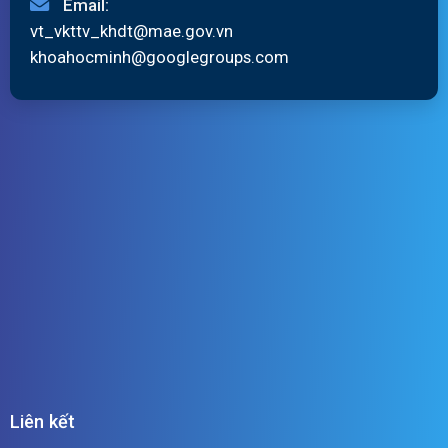
Email:
vt_vkttv_khdt@mae.gov.vn
khoahocminh@googlegroups.com
Liên kết