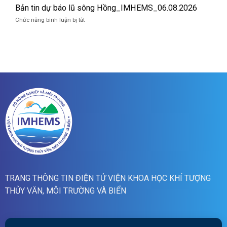
lũ
07/8/2026
tin
Bản tin dự báo lũ sông Hồng_IMHEMS_06.08.2026
quét
cảnh
01h
ở
Chức năng bình luận bị tắt
báo
ngày
Bản
lũ
07/8/2026
tin
quét
dự
19h
báo
ngày
lũ
06/8/2026
sông
Hồng_IMHEMS_06.08.2026
TRANG THÔNG TIN ĐIỆN TỬ VIỆN KHOA HỌC KHÍ TƯỢNG
THỦY VĂN, MÔI TRƯỜNG VÀ BIỂN