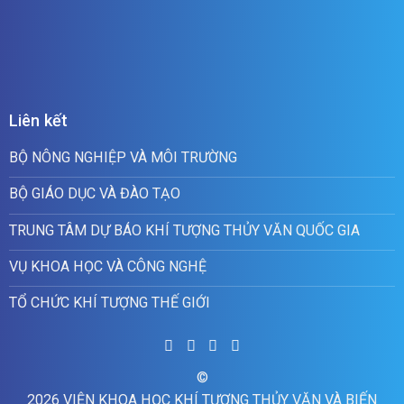
Liên kết
BỘ NÔNG NGHIỆP VÀ MÔI TRƯỜNG
BỘ GIÁO DỤC VÀ ĐÀO TẠO
TRUNG TÂM DỰ BÁO KHÍ TƯỢNG THỦY VĂN QUỐC GIA
VỤ KHOA HỌC VÀ CÔNG NGHỆ
TỔ CHỨC KHÍ TƯỢNG THẾ GIỚI
©
2026 VIỆN KHOA HỌC KHÍ TƯỢNG THỦY VĂN VÀ BIẾN