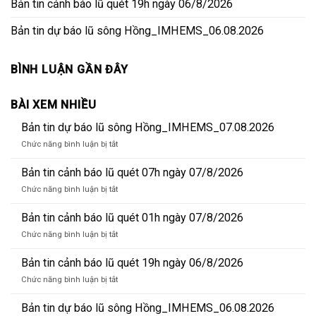
Bản tin cảnh báo lũ quét 19h ngày 06/8/2026
Bản tin dự báo lũ sông Hồng_IMHEMS_06.08.2026
BÌNH LUẬN GẦN ĐÂY
BÀI XEM NHIỀU
Bản tin dự báo lũ sông Hồng_IMHEMS_07.08.2026
ở
Chức năng bình luận bị tắt
Bản
tin
Bản tin cảnh báo lũ quét 07h ngày 07/8/2026
dự
ở
Chức năng bình luận bị tắt
báo
Bản
lũ
tin
Bản tin cảnh báo lũ quét 01h ngày 07/8/2026
sông
cảnh
Hồng_IMHEMS_07.08.2026
ở
Chức năng bình luận bị tắt
báo
Bản
lũ
tin
Bản tin cảnh báo lũ quét 19h ngày 06/8/2026
quét
cảnh
07h
ở
Chức năng bình luận bị tắt
báo
ngày
Bản
lũ
07/8/2026
tin
Bản tin dự báo lũ sông Hồng_IMHEMS_06.08.2026
quét