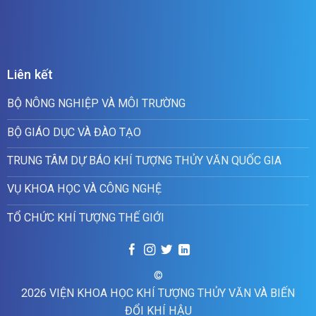
Liên kết
BỘ NÔNG NGHIỆP VÀ MÔI TRƯỜNG
BỘ GIÁO DỤC VÀ ĐÀO TẠO
TRUNG TÂM DỰ BÁO KHÍ TƯỢNG THỦY VĂN QUỐC GIA
VỤ KHOA HỌC VÀ CÔNG NGHỆ
TỔ CHỨC KHÍ TƯỢNG THẾ GIỚI
©
2026 VIỆN KHOA HỌC KHÍ TƯỢNG THỦY VĂN VÀ BIẾN
ĐỔI KHÍ HẬU