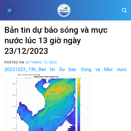
Skip
to
content
Bản tin dự báo sóng và mực
nước lúc 13 giờ ngày
23/12/2023
POSTED ON
23 THÁNG 12, 2023
20231223_13h_Ban tin Du bao Song va Muc nuoc