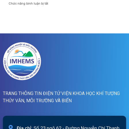
cảnh
01h
ở
Chức năng bình luận bị tắt
báo
ngày
Bản
lũ
07/8/2026
tin
quét
dự
19h
báo
ngày
lũ
06/8/2026
sông
Hồng_IMHEMS_06.08.2026
TRANG THÔNG TIN ĐIỆN TỬ VIỆN KHOA HỌC KHÍ TƯỢNG
THỦY VĂN, MÔI TRƯỜNG VÀ BIỂN
Địa chỉ:
Số 23 ngõ 62 - Đường Nguyễn Chí Thanh