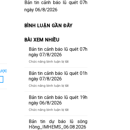
Bản tin cảnh báo lũ quét 07h
ngày 06/8/2026
BÌNH LUẬN GẦN ĐÂY
BÀI XEM NHIỀU
Bản tin cảnh báo lũ quét 07h
ngày 07/8/2026
ở
Chức năng bình luận bị tắt
Bản
lược
tin
Bản tin cảnh báo lũ quét 01h
cảnh
ngày 07/8/2026
báo
ở
Chức năng bình luận bị tắt
lũ
Bản
quét
tin
Bản tin cảnh báo lũ quét 19h
07h
cảnh
ngày 06/8/2026
ngày
báo
07/8/2026
ở
Chức năng bình luận bị tắt
lũ
Bản
quét
tin
Bản tin dự báo lũ sông
01h
cảnh
Hồng_IMHEMS_06.08.2026
ngày