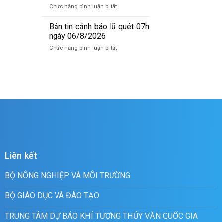
báo
07/8/2026
ở
Chức năng bình luận bị tắt
lũ
Bản
quét
tin
Bản tin cảnh báo lũ quét 07h
19h
dự
ngày 06/8/2026
ngày
báo
06/8/2026
ở
Chức năng bình luận bị tắt
lũ
Bản
sông
tin
Hồng_IMHEMS_06.08.2026
cảnh
báo
lũ
quét
07h
ngày
06/8/2026
Liên kết
BỘ NÔNG NGHIỆP VÀ MÔI TRƯỜNG
BỘ GIÁO DỤC VÀ ĐÀO TẠO
TRUNG TÂM DỰ BÁO KHÍ TƯỢNG THỦY VĂN QUỐC GIA