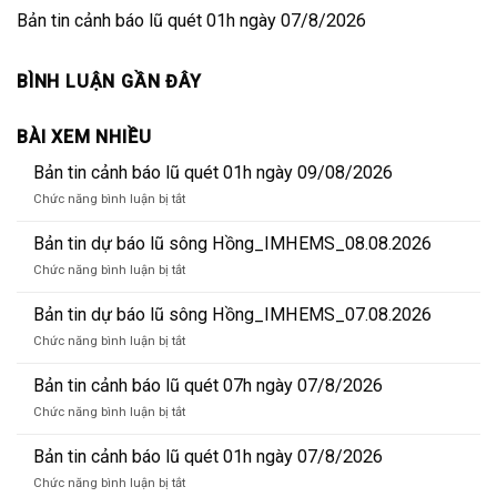
Bản tin cảnh báo lũ quét 01h ngày 07/8/2026
BÌNH LUẬN GẦN ĐÂY
BÀI XEM NHIỀU
Bản tin cảnh báo lũ quét 01h ngày 09/08/2026
ở
Chức năng bình luận bị tắt
Bản
tin
Bản tin dự báo lũ sông Hồng_IMHEMS_08.08.2026
cảnh
ở
Chức năng bình luận bị tắt
báo
Bản
lũ
tin
Bản tin dự báo lũ sông Hồng_IMHEMS_07.08.2026
quét
dự
01h
ở
Chức năng bình luận bị tắt
báo
ngày
Bản
lũ
09/08/2026
tin
Bản tin cảnh báo lũ quét 07h ngày 07/8/2026
sông
dự
Hồng_IMHEMS_08.08.2026
ở
Chức năng bình luận bị tắt
báo
Bản
lũ
tin
Bản tin cảnh báo lũ quét 01h ngày 07/8/2026
sông
cảnh
Hồng_IMHEMS_07.08.2026
ở
Chức năng bình luận bị tắt
báo