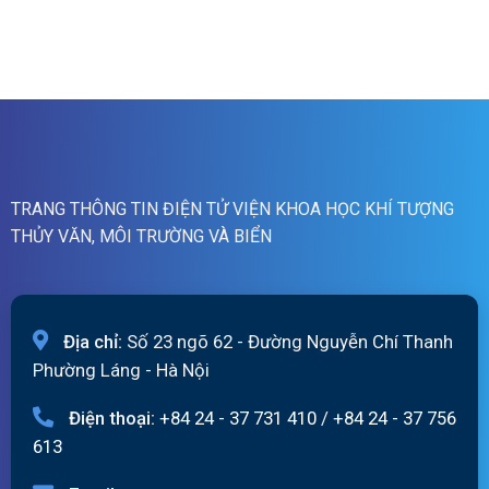
Bản
lũ
tin
quét
cảnh
07h
báo
ngày
lũ
07/8/2026
quét
01h
ngày
07/8/2026
TRANG THÔNG TIN ĐIỆN TỬ VIỆN KHOA HỌC KHÍ TƯỢNG
THỦY VĂN, MÔI TRƯỜNG VÀ BIỂN
Địa chỉ:
Số 23 ngõ 62 - Đường Nguyễn Chí Thanh
Phường Láng - Hà Nội
Điện thoại:
+84 24 - 37 731 410
/
+84 24 - 37 756
613