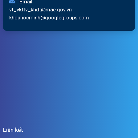
Email:
vt_vkttv_khdt@mae.gov.vn
khoahocminh@googlegroups.com
Liên kết