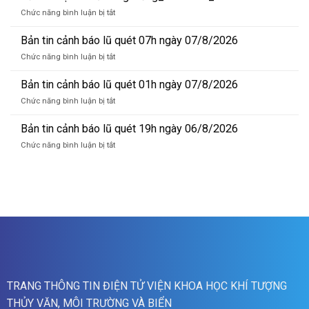
dự
ở
Chức năng bình luận bị tắt
báo
Bản
lũ
tin
Bản tin cảnh báo lũ quét 07h ngày 07/8/2026
sông
dự
Hồng_IMHEMS_08.08.2026
ở
Chức năng bình luận bị tắt
báo
Bản
lũ
tin
Bản tin cảnh báo lũ quét 01h ngày 07/8/2026
sông
cảnh
Hồng_IMHEMS_07.08.2026
ở
Chức năng bình luận bị tắt
báo
Bản
lũ
tin
Bản tin cảnh báo lũ quét 19h ngày 06/8/2026
quét
cảnh
07h
ở
Chức năng bình luận bị tắt
báo
ngày
Bản
lũ
07/8/2026
tin
quét
cảnh
01h
báo
ngày
lũ
07/8/2026
quét
19h
ngày
06/8/2026
TRANG THÔNG TIN ĐIỆN TỬ VIỆN KHOA HỌC KHÍ TƯỢNG
THỦY VĂN, MÔI TRƯỜNG VÀ BIỂN