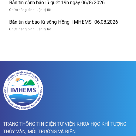
tin
Bản tin cảnh báo lũ quét 19h ngày 06/8/2026
quét
cảnh
07h
ở
Chức năng bình luận bị tắt
báo
ngày
Bản
lũ
07/8/2026
tin
Bản tin dự báo lũ sông Hồng_IMHEMS_06.08.2026
quét
cảnh
01h
ở
Chức năng bình luận bị tắt
báo
ngày
Bản
lũ
07/8/2026
tin
quét
dự
19h
báo
ngày
lũ
06/8/2026
sông
Hồng_IMHEMS_06.08.2026
TRANG THÔNG TIN ĐIỆN TỬ VIỆN KHOA HỌC KHÍ TƯỢNG
THỦY VĂN, MÔI TRƯỜNG VÀ BIỂN