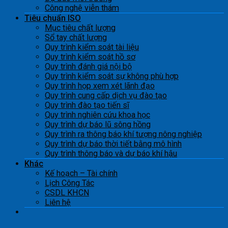
Công nghệ viễn thám
Tiêu chuẩn ISO
Mục tiêu chất lượng
Sổ tay chất lượng
Quy trình kiểm soát tài liệu
Quy trình kiểm soát hồ sơ
Quy trình đánh giá nội bộ
Quy trình kiểm soát sự không phù hợp
Quy trình họp xem xét lãnh đạo
Quy trình cung cấp dịch vụ đào tạo
Quy trình đào tạo tiến sĩ
Quy trình nghiên cứu khoa học
Quy trình dự báo lũ sông hồng
Quy trình ra thông báo khí tượng nông nghiệp
Quy trình dự báo thời tiết bằng mô hình
Quy trình thông báo và dự báo khí hậu
Khác
Kế hoạch – Tài chính
Lịch Công Tác
CSDL KHCN
Liên hệ