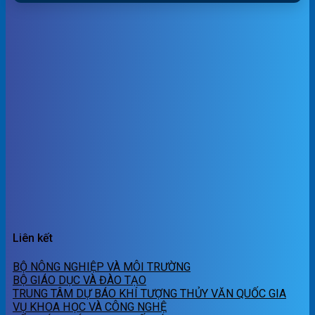
Liên kết
BỘ NÔNG NGHIỆP VÀ MÔI TRƯỜNG
BỘ GIÁO DỤC VÀ ĐÀO TẠO
TRUNG TÂM DỰ BÁO KHÍ TƯỢNG THỦY VĂN QUỐC GIA
VỤ KHOA HỌC VÀ CÔNG NGHỆ