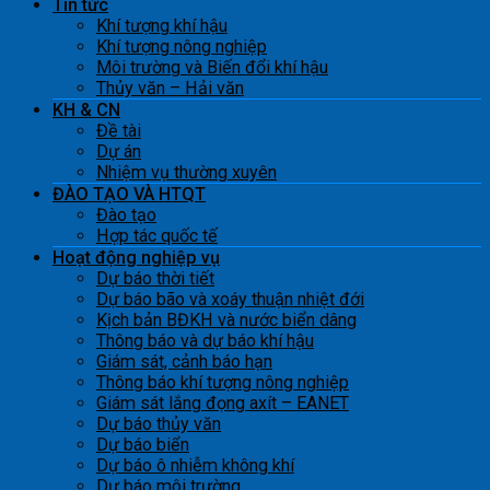
Tin tức
Khí tượng khí hậu
Khí tượng nông nghiệp
Môi trường và Biến đổi khí hậu
Thủy văn – Hải văn
KH & CN
Đề tài
Dự án
Nhiệm vụ thường xuyên
ĐÀO TẠO VÀ HTQT
Đào tạo
Hợp tác quốc tế
Hoạt động nghiệp vụ
Dự báo thời tiết
Dự báo bão và xoáy thuận nhiệt đới
Kịch bản BĐKH và nước biển dâng
Thông báo và dự báo khí hậu
Giám sát, cảnh báo hạn
Thông báo khí tượng nông nghiệp
Giám sát lắng đọng axít – EANET
Dự báo thủy văn
Dự báo biển
Dự báo ô nhiễm không khí
Dự báo môi trường