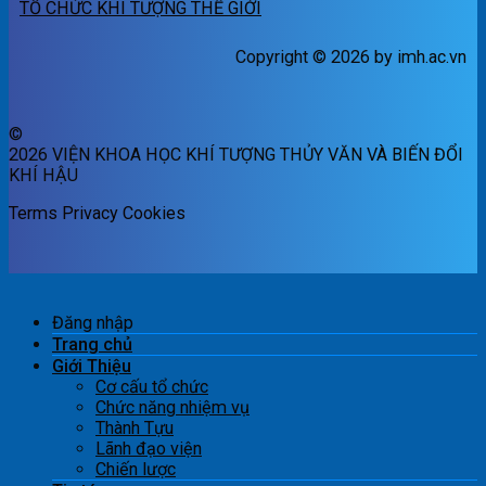
TỔ CHỨC KHÍ TƯỢNG THẾ GIỚI
Copyright © 2026 by imh.ac.vn
©
2026 VIỆN KHOA HỌC KHÍ TƯỢNG THỦY VĂN VÀ BIẾN ĐỔI
KHÍ HẬU
Terms
Privacy
Cookies
Đăng nhập
Trang chủ
Giới Thiệu
Cơ cấu tổ chức
Chức năng nhiệm vụ
Thành Tựu
Lãnh đạo viện
Chiến lược