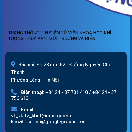
TRANG THÔNG TIN ĐIỆN TỬ VIỆN KHOA HỌC KHÍ
TƯỢNG THỦY VĂN, MÔI TRƯỜNG VÀ BIỂN
Địa chỉ:
Số 23 ngõ 62 - Đường Nguyễn Chí
Thanh
Phường Láng - Hà Nội
Điện thoại:
+84 24 - 37 731 410
/
+84 24 - 37
756 613
Email:
vt_vkttv_khdt@mae.gov.vn
khoahocminh@googlegroups.com