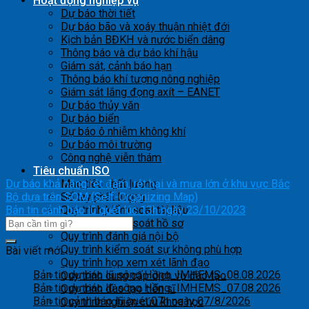
Hoạt động nghiệp vụ
Dự báo thời tiết
Dự báo bão và xoáy thuận nhiệt đới
Kịch bản BĐKH và nước biển dâng
Thông báo và dự báo khí hậu
Giám sát, cảnh báo hạn
Thông báo khí tượng nông nghiệp
Giám sát lắng đọng axít – EANET
Dự báo thủy văn
Dự báo biển
Dự báo ô nhiễm không khí
Dự báo môi trường
Công nghệ viễn thám
Tiêu chuẩn ISO
Dự báo khả năng rét đậm, rét hại và mưa lớn ở khu vực Bắc
Mục tiêu chất lượng
Bộ dựa trên SOM (Self-Organizing Map)
Sổ tay chất lượng
Bản tin cảnh báo lũ quét lúc 13h ngày 23/10/2023
Quy trình kiểm soát tài liệu
Quy trình kiểm soát hồ sơ
Quy trình đánh giá nội bộ
Quy trình kiểm soát sự không phù hợp
Bài viết mới
Quy trình họp xem xét lãnh đạo
Bản tin dự báo lũ sông Hồng_IMHEMS_08.08.2026
Quy trình cung cấp dịch vụ đào tạo
Bản tin dự báo lũ sông Hồng_IMHEMS_07.08.2026
Quy trình đào tạo tiến sĩ
Bản tin cảnh báo lũ quét 07h ngày 07/8/2026
Quy trình nghiên cứu khoa học